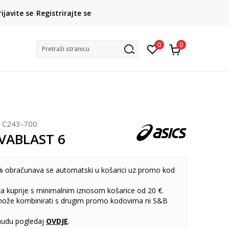
CLICK& COLLECT
rijavite se
Registrirajte se
besplatno preuzimanje u trgovini
0
0
Pretraži stranicu
1C243-700
VABLAST 6
 obračunava se automatski u košarici uz promo kod
 za kupnje s minimalnim iznosom košarice od 20 €.
može kombinirati s drugim promo kodovima ni S&B
udu pogledaj
OVDJE
.