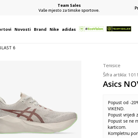
Team Sales
P
j
Vaše mjesto za timske sportove.
rtovi
Novosti
Brand
Nike
adidas
BLAST 6
Tenisice
Šifra artikla:
101
Asics NO
Popust od -20%
VIKEND.
Popust vrijedi
Popust se ne 
karticom.
Kompletnu pon