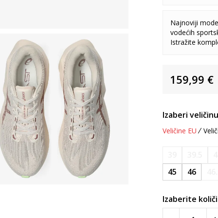
Najnoviji model
vodećih sports
Istražite komp
159,99
€
Izaberi veličinu
Veličine EU
Velič
39
39.5
4
45
46
46
Izaberite količ