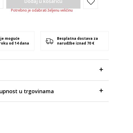
Dodaj u košaricu
Potrebno je odabrati željenu veličinu
 je moguće
Besplatna dostava za
 roku od 14 dana
narudžbe iznad 70 €
tupnost u trgovinama