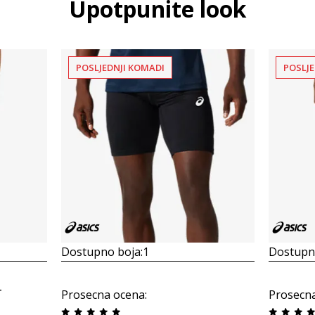
Upotpunite look
POSLJEDNJI KOMADI
POSLJE
Dostupno boja:
1
Dostupno
T
Prosecna ocena
:
Prosecn