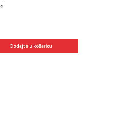
re
Dodajte u košaricu
Veličina
Dodaj u košaricu
S
M
L
XL