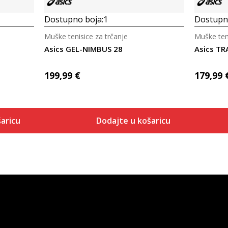
Dostupno boja:
1
Dostupno
Muške tenisice za trčanje
Muške teni
Asics GEL-NIMBUS 28
Asics T
199,99
€
179,99
aricu
Dodajte u košaricu