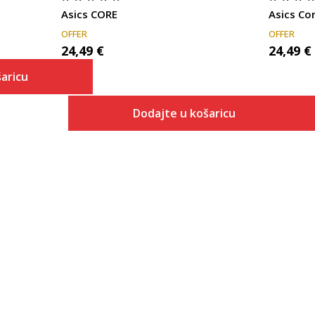
Asics CORE
Asics Co
OFFER
OFFER
24,49
€
24,49
€
aricu
Dodajte u košaricu
 košaricu
Veličina
Dodaj u košaricu
S
M
L
XL
2XL