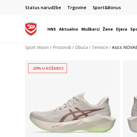
BOX NOW
Status narudžbe
Trgovine
Sport&Bonus
Dostava 1,50 €
| Više od 800 paketomata u Hrvatsko
HNS
Aktualno
Muškarci
Žene
Djeca
Spo
Sport Vision
Proizvodi
Obuća
Tenisice
Asics NOVA
-20% U KOŠARICI