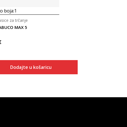
 boja:
1
sice za trčanje
RABUCO MAX 5
€
Dodajte u košaricu