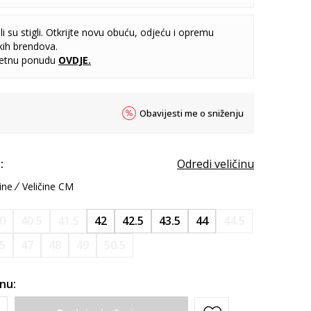
i su stigli. Otkrijte novu obuću, odjeću i opremu
kih brendova.
letnu ponudu
OVDJE
.
Obavijesti me o sniženju
:
Odredi veličinu
ine
Veličine CM
0
40.5
41.5
42
42.5
43.5
44
44.5
.5
47
48
49
50.5
inu: