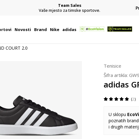
Team Sales
P
j
Vaše mjesto za timske sportove.
rtovi
Novosti
Brand
Nike
adidas
ND COURT 2.0
Tenisice
Šifra artikla:
GW9
adidas 
2
U sklopu
EcoVi
poznatih brando
i drugih materi