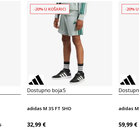
-20% U KOŠARICI
-20% U
Dostupno boja:
5
Dostupno
adidas M 3S FT SHO
adidas M
32,99
€
59,99
€
s