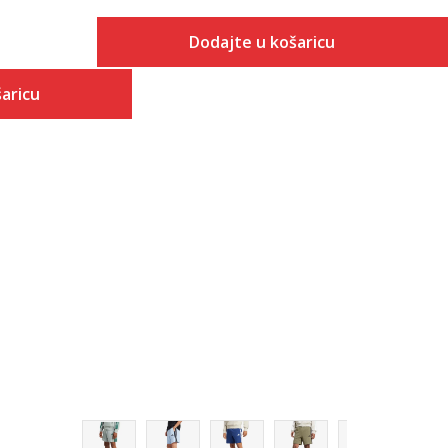
Dodajte u košaricu
Veličina
aricu
Dodaj u košaricu
S
 košaricu
M
L
XL
2XL
3XL