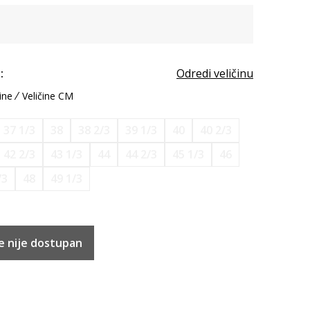
:
Odredi veličinu
ine
Veličine CM
37 1/3
38
38 2/3
39 1/3
40
40 2/3
42 2/3
43 1/3
44
44 2/3
45 1/3
46
/3
48
49 1/3
e nije dostupan