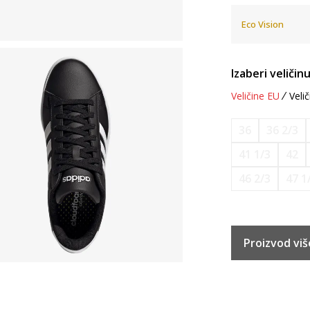
Eco Vision
Izaberi veličinu
Veličine EU
Velič
36
36 2/3
41 1/3
42
46 2/3
47 1
Proizvod viš