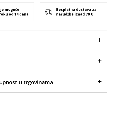
 je moguće
Besplatna dostava za
 roku od 14 dana
narudžbe iznad 70 €
tupnost u trgovinama