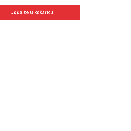
Dodajte u košaricu
Veličina
Dodaj u košaricu
2XLT
2XT2
2XT3
3XLT
3XT2
3XT3
4XLT