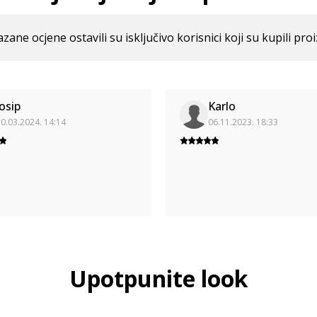
azane ocjene ostavili su isključivo korisnici koji su kupili pro
Josip
Karlo
0.03.2024. 14:14
06.11.2023. 18:33
Upotpunite look