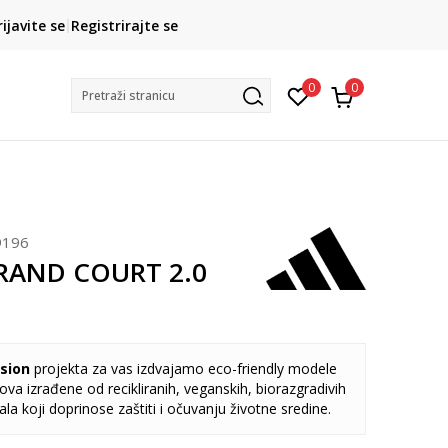
CLICK& COLLECT
rijavite se
Registrirajte se
besplatno preuzimanje u trgovini
0
0
Pretraži stranicu
196
GRAND COURT 2.0
sion
projekta za vas izdvajamo eco-friendly modele
va izrađene od recikliranih, veganskih, biorazgradivih
jala koji doprinose zaštiti i očuvanju životne sredine.