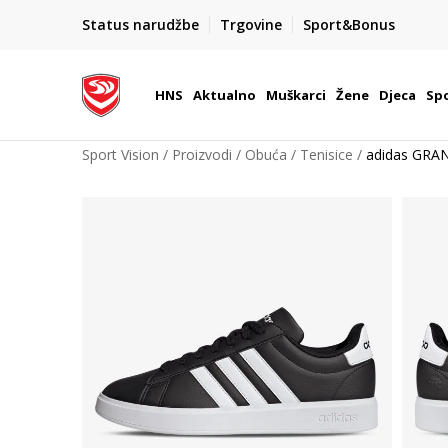
BOX NOW
Status narudžbe
Trgovine
Sport&Bonus
Dostava 1,50 €
| Više od 800 paketomata u Hrvatsko
HNS
Aktualno
Muškarci
Žene
Djeca
Spo
Sport Vision
Proizvodi
Obuća
Tenisice
adidas GRA