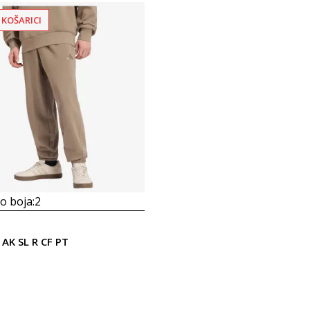
 KOŠARICI
 boja:
2
 AK SL R CF PT