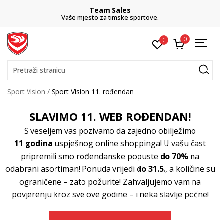
CLICK& COLLECT
besplatno preuzimanje u trgovini
0
0
Pretraži stranicu
Sport Vision
Sport Vision 11. rođendan
SLAVIMO 11. WEB ROĐENDAN!
S veseljem vas pozivamo da zajedno obilježimo
11 godina
uspješnog online shoppinga! U vašu čast
pripremili smo rođendanske popuste
do 70%
na
odabrani asortiman! Ponuda vrijedi
do 31.5.
, a količine su
ograničene – zato požurite! Zahvaljujemo vam na
povjerenju kroz sve ove godine – i neka slavlje počne!