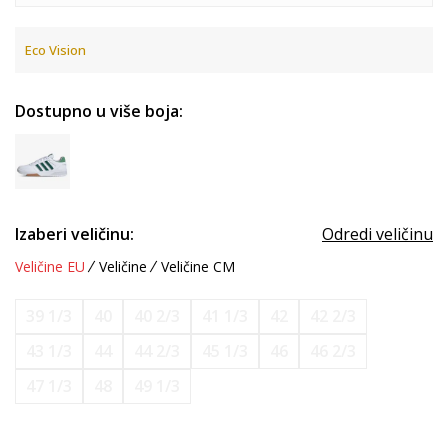
Eco Vision
Dostupno u više boja:
Izaberi veličinu:
Odredi veličinu
Veličine EU
Veličine
Veličine CM
39 1/3
40
40 2/3
41 1/3
42
42 2/3
43 1/3
44
44 2/3
45 1/3
46
46 2/3
47 1/3
48
49 1/3