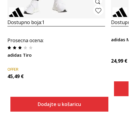
Dostupno boja:
1
Dostupno
adidas M
Prosecna ocena
:
adidas Tiro
24,99
€
OFFER
45,49
€
Dodajte u košaricu
Veličina
Dodaj u košaricu
2XLT