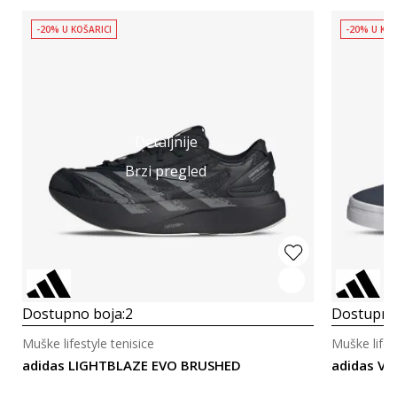
-20% U KOŠARICI
-20% U KOŠ
Detaljnije
Brzi pregled
Dostupno boja:
2
Dostupno
Muške lifestyle tenisice
Muške lifes
adidas LIGHTBLAZE EVO BRUSHED
adidas VS