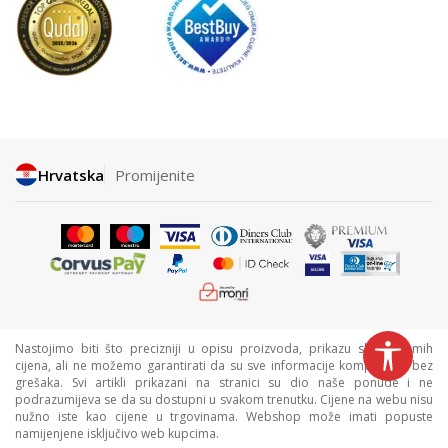
Hrvatska
Promijenite
Nastojimo biti što precizniji u opisu proizvoda, prikazu slika i samih
cijena, ali ne možemo garantirati da su sve informacije kompletne i bez
grešaka. Svi artikli prikazani na stranici su dio naše ponude i ne
podrazumijeva se da su dostupni u svakom trenutku. Cijene na webu nisu
nužno iste kao cijene u trgovinama. Webshop može imati popuste
namijenjene isključivo web kupcima.