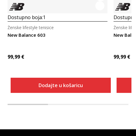
Dostupno boja:
1
Dostupno
Ženske lifestyle tenisice
Ženske lifes
New Balance 603
New Bala
99,99
€
99,99
€
Dodajte u košaricu