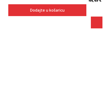
44,49
€
Dodajte u košaricu
Veličina
Dodaj u košaricu
XS
S
M
L
XL