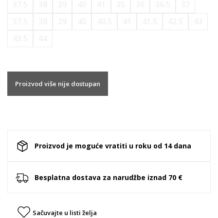
37.5
38
39
40
41
35
36
36.5
37
37.5
38
39
40
40.5
41
41.5
42.5
43
43.5
44
Proizvod više nije dostupan
Proizvod je moguće vratiti u roku od 14 dana
Besplatna dostava za narudžbe iznad 70 €
Sačuvajte u listi želja