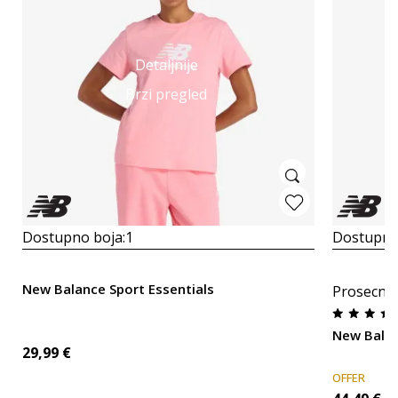
Detaljnije
Brzi pregled
Dostupno boja:
1
Dostupno
New Balance Sport Essentials
Prosecna
New Balan
29,99
€
OFFER