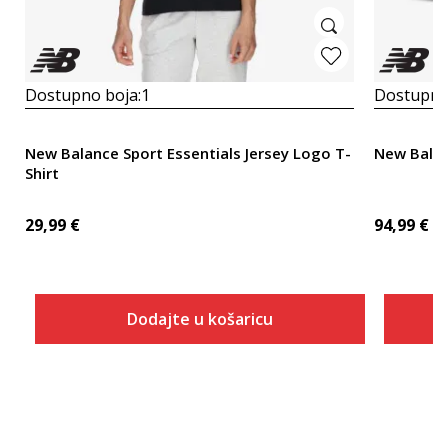
Dostupno boja:
1
Dostupno
New Balance Sport Essentials Jersey Logo T-
New Bala
Shirt
29,99
€
94,99
€
Dodajte u košaricu
Veličina
Dodaj u košaricu
XS
S