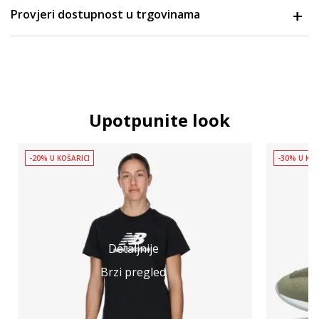
Provjeri dostupnost u trgovinama
Upotpunite look
-20% U KOŠARICI
-30% U KOŠ
Detaljnije
Brzi pregled