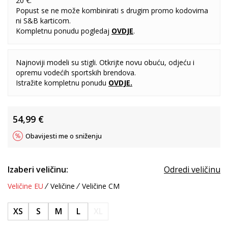
20 €.
Popust se ne može kombinirati s drugim promo kodovima
ni S&B karticom.
Kompletnu ponudu pogledaj
OVDJE
.
Najnoviji modeli su stigli. Otkrijte novu obuću, odjeću i
opremu vodećih sportskih brendova.
Istražite kompletnu ponudu
OVDJE
.
54,99
€
Obavijesti me o sniženju
Izaberi veličinu:
Odredi veličinu
Veličine EU
Veličine
Veličine CM
XS
S
M
L
XL