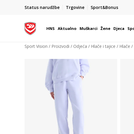
BOX NOW
Status narudžbe
Trgovine
Sport&Bonus
Dostava 1,50 €
| Više od 800 paketomata u Hrvatsko
HNS
Aktualno
Muškarci
Žene
Djeca
Spo
Sport Vision
Proizvodi
Odjeća
Hlače i tajice
Hlače