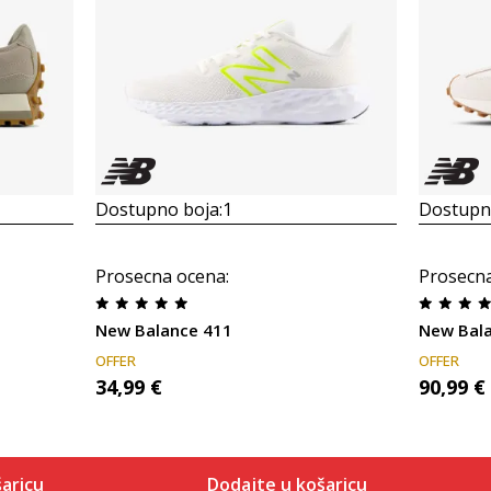
Dostupno boja:
1
Dostupno
Prosecna ocena
:
Prosecn
New Balance 411
New Bal
OFFER
OFFER
34,99
€
90,99
€
aricu
Dodajte u košaricu