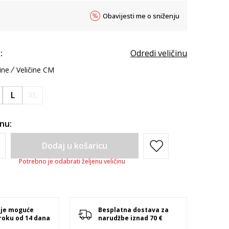
Obavijesti me o sniženju
:
Odredi veličinu
ine
Veličine CM
L
XL
inu:
Dodaj u košaricu
Potrebno je odabrati željenu veličinu
 je moguće
Besplatna dostava za
 roku od 14 dana
narudžbe iznad 70 €