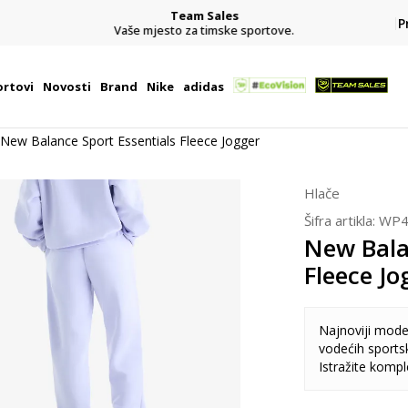
Team Sales
P
j
Vaše mjesto za timske sportove.
rtovi
Novosti
Brand
Nike
adidas
New Balance Sport Essentials Fleece Jogger
Hlače
Šifra artikla:
WP4
New Bala
Fleece Jo
Najnoviji model
vodećih sports
Istražite komp