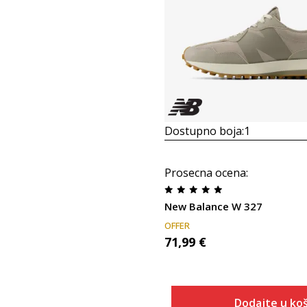
Dostupno boja:
1
Prosecna ocena
:
New Balance W 327
OFFER
71,99
€
Dodajte u koš