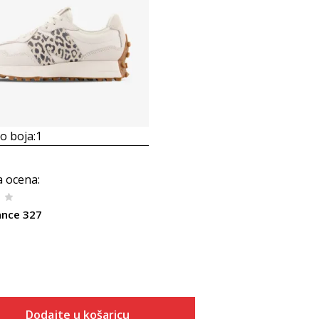
 boja:
1
a ocena
:
ance 327
Dodajte u košaricu