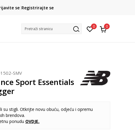
CLICK& COLLECT
rijavite se
Registrirajte se
besplatno preuzimanje u trgovini
0
0
Pretraži stranicu
1502-SMV
nce Sport Essentials
gger
i su stigli. Otkrijte novu obuću, odjeću i opremu
kih brendova.
letnu ponudu
OVDJE
.