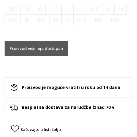
38.5
39
40
40.5
41
42
42.5
43
44
44.5
45
45.5
46
47
47.5
48.5
49.5
Proizvod više nije dostupan
Proizvod je moguće vratiti u roku od 14 dana
Besplatna dostava za narudžbe iznad 70 €
Sačuvajte u listi želja