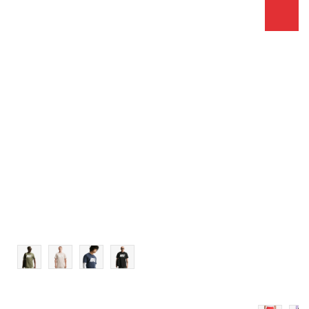
Veličina
Dodaj u košaricu
S
M
L
XL
2XL
3XL