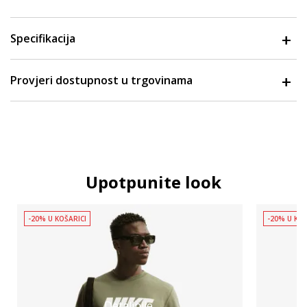
Specifikacija
Provjeri dostupnost u trgovinama
Upotpunite look
-20% U KOŠARICI
-20% U KOŠ
Detaljnije