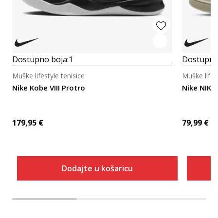
Dostupno boja:
1
Dostupno
Muške lifestyle tenisice
Muške lifes
Nike Kobe VIII Protro
Nike NIKE
179,95
€
79,99
€
Dodajte u košaricu