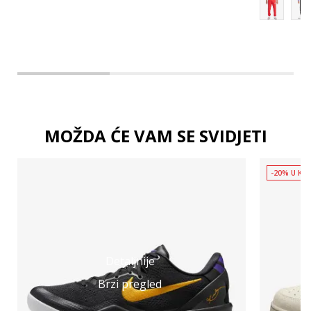
MOŽDA ĆE VAM SE SVIDJETI
-20% U KOŠ
Detaljnije
Brzi pregled