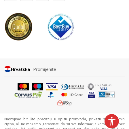
Hrvatska
Promijenite
Nastojimo biti što precizniji u opisu proizvoda, prikazu slika i samih
cijena, ali ne možemo garantirati da su sve informacije kompletne i bez
grešaka. Svi artikli prikazani na stranici su dio naše ponude i ne