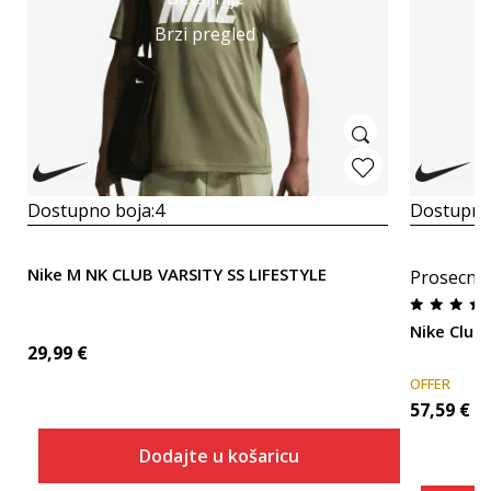
Brzi pregled
Dostupno boja:
4
Dostupno
Nike M NK CLUB VARSITY SS LIFESTYLE
Prosecna
Nike Club
29,99
€
OFFER
57,59
€
Dodajte u košaricu