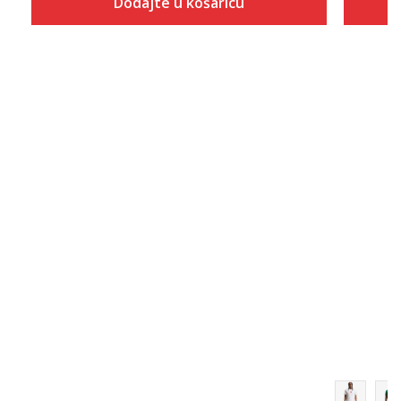
Dodajte u košaricu
Veličina
Dodaj u košaricu
XS
S
M
L
XL
2XL
3XL