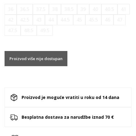
36
36.5
37.5
38
38.5
39
40
40.5
41
42
42.5
43
44
44.5
45
45.5
46
47
47.5
48.5
49.5
Proizvod više nije dostupan
Proizvod je moguće vratiti u roku od 14 dana
Besplatna dostava za narudžbe iznad 70 €