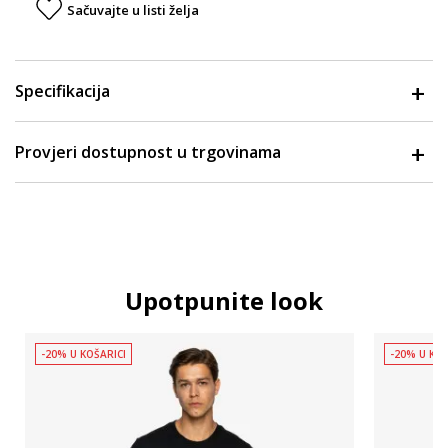
Sačuvajte u listi želja
Specifikacija
Provjeri dostupnost u trgovinama
Upotpunite look
-20% U KOŠARICI
-20% U KOŠ