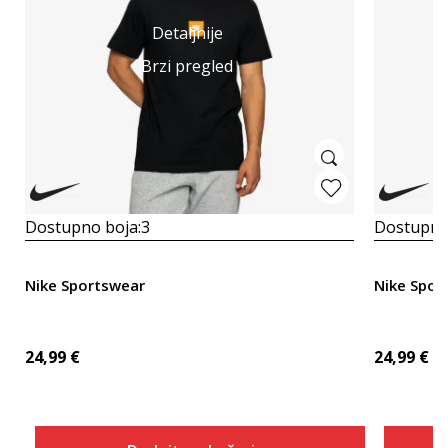
Detaljnije
Brzi pregled
Dostupno boja:
3
Dostupno
Nike Sportswear
Nike Spor
24,99
€
24,99
€