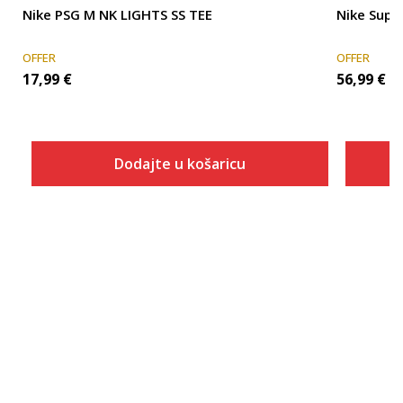
Nike PSG M NK LIGHTS SS TEE
Nike Supe
OFFER
OFFER
17,99
€
56,99
€
Dodajte u košaricu
Veličina
Dodaj u košaricu
S
M
L
XL