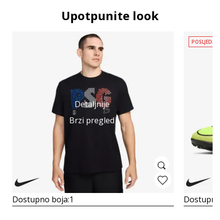
Upotpunite look
POSLJEDNJ
Detaljnije
Brzi pregled
Dostupno boja:
1
Dostupno