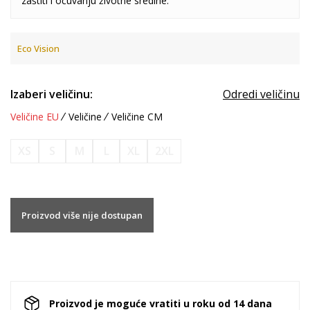
zaštiti i očuvanju životne sredine.
Eco Vision
Izaberi veličinu:
Odredi veličinu
Veličine EU
Veličine
Veličine CM
XS
S
M
L
XL
2XL
Proizvod više nije dostupan
Proizvod je moguće vratiti u roku od 14 dana