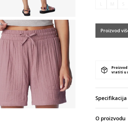
L
M
S
Proizvod viš
Proizvod
vratiti u
Specifikacija
O proizvodu