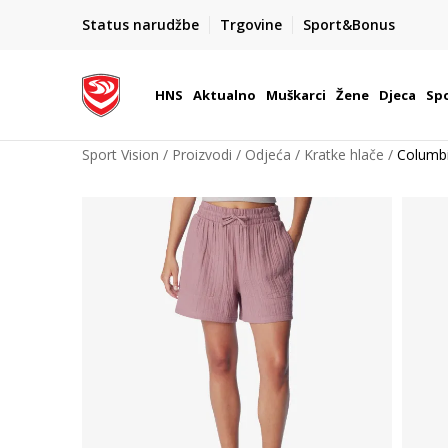
BOX NOW
Status narudžbe
Trgovine
Sport&Bonus
Dostava 1,50 €
| Više od 800 paketomata u Hrvatsko
HNS
Aktualno
Muškarci
Žene
Djeca
Spo
Sport Vision
Proizvodi
Odjeća
Kratke hlače
Columb