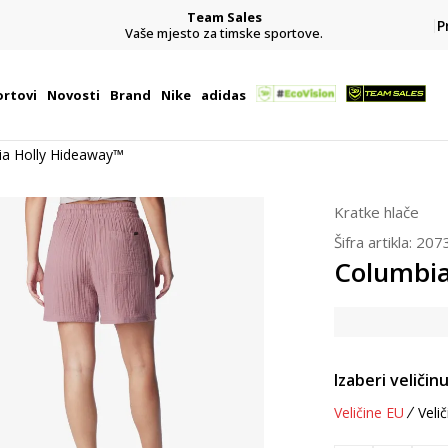
Team Sales
P
j
Vaše mjesto za timske sportove.
rtovi
Novosti
Brand
Nike
adidas
ia Holly Hideaway™
Kratke hlače
Šifra artikla:
207
Columbia
Izaberi veličinu
Veličine EU
Velič