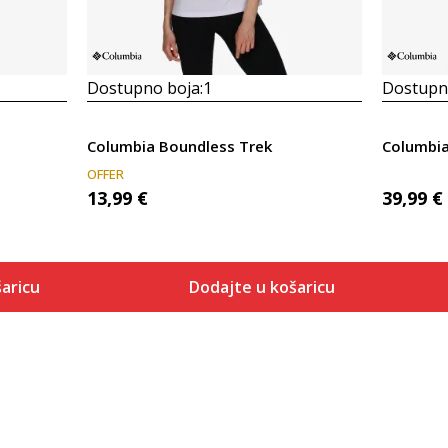
Dostupno boja:
1
Dostupno
Columbia Boundless Trek
OFFER
13,99
€
39,99
€
aricu
Dodajte u košaricu
Veličina
 košaricu
Dodaj u košaricu
XS
S