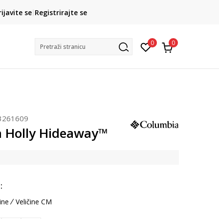
CLICK& COLLECT
rijavite se
Registrirajte se
besplatno preuzimanje u trgovini
0
0
Pretraži stranicu
3261609
 Holly Hideaway™
:
ine
Veličine CM