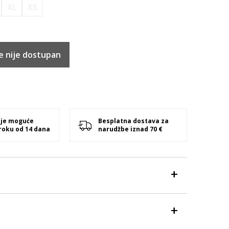
XL
XS
e nije dostupan
 je moguće
Besplatna dostava za
 roku od 14 dana
narudžbe iznad 70 €