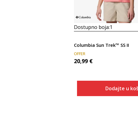
Dostupno boja:
1
Columbia Sun Trek™ SS II
OFFER
20,99
€
Dodajte u koš
Veličina
Dodaj u
XS
S