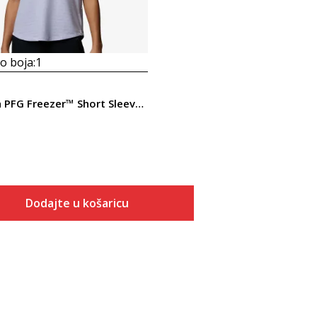
 boja:
1
Columbia PFG Freezer™ Short Sleeve Tee
Dodajte u košaricu
Veličina
Dodaj u košaricu
XS
S