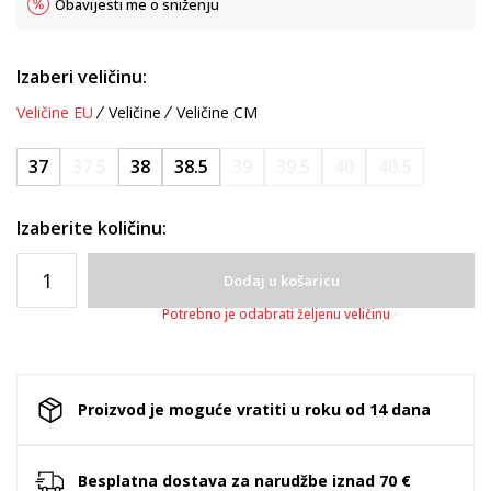
Obavijesti me o sniženju
Izaberi veličinu:
Veličine EU
Veličine
Veličine CM
37
37.5
38
38.5
39
39.5
40
40.5
Izaberite količinu:
Dodaj u košaricu
Potrebno je odabrati željenu veličinu
Proizvod je moguće vratiti u roku od 14 dana
Besplatna dostava za narudžbe iznad 70 €