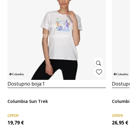
Detaljnije
Brzi pregled
Dostupno boja:
1
Dostupno
Columbia Sun Trek
Columbia
OFFER
OFFER
19,79
€
26,95
€