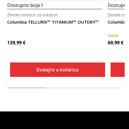
Dostupno boja:
1
Dostupno
Ženske tenisice za outdoor
Ženske ten
Columbia TELLURIX™ TITANIUM™ OUTDRY™
Columbia
OFFER
139,99
€
69,99
€
Dodajte u košaricu