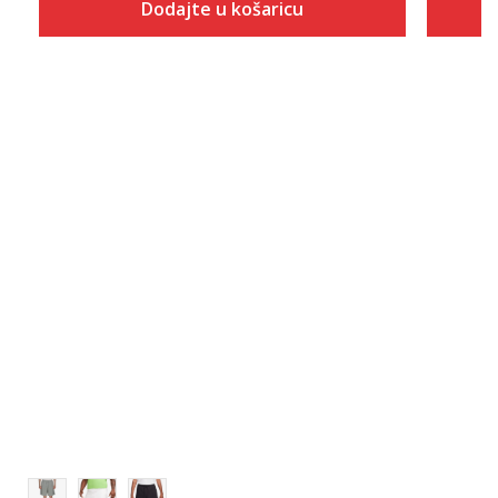
Dodajte u košaricu
Veličina
Dodaj u košaricu
XS
S
M
L
XL
2XL
3XL