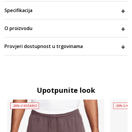
Specifikacija
O proizvodu
Provjeri dostupnost u trgovinama
Upotpunite look
-20% U KOŠARICI
-20% U KOŠ