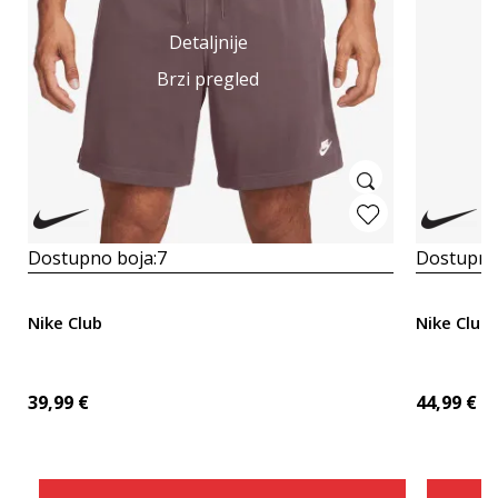
Detaljnije
Brzi pregled
Dostupno boja:
7
Dostupno
Nike Club
Nike Club
39,99
€
44,99
€