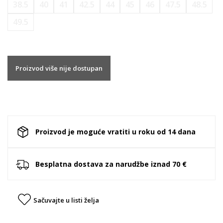
38.5
40
41
42.5
44
45
46
47.5
48.5
49.5
Proizvod više nije dostupan
Proizvod je moguće vratiti u roku od 14 dana
Besplatna dostava za narudžbe iznad 70 €
Sačuvajte u listi želja