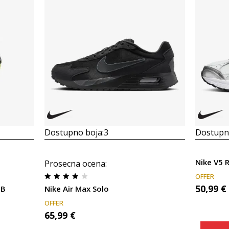
Dostupno boja:
3
Dostupno
Nike V5 
Prosecna ocena
:
OFFER
50,99
€
BB
Nike Air Max Solo
OFFER
65,99
€