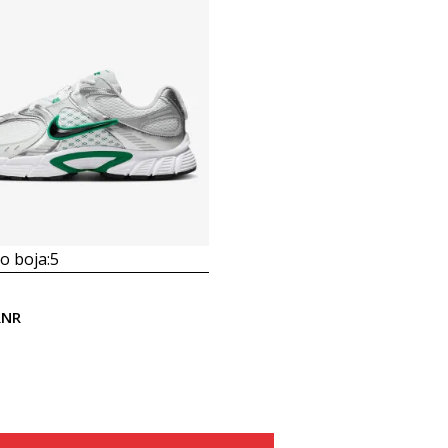
 boja:
5
RNR