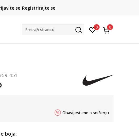
CLICK& COLLECT
rijavite se
Registrirajte se
besplatno preuzimanje u trgovini
0
0
Pretraži stranicu
359-451
b
Obavijesti me o sniženju
e boja: