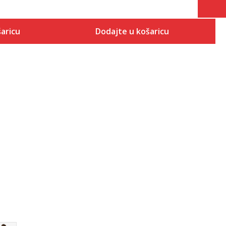
aricu
Dodajte u košaricu
Veličina
 košaricu
Dodaj u košaricu
6.5
7
7.5
8
8.5
9