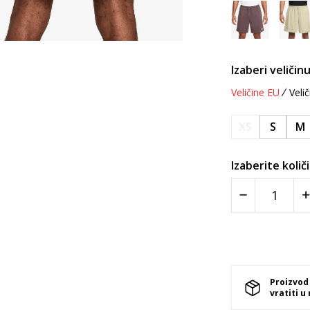
Izaberi veličinu
Veličine EU
Velič
XS
S
M
Izaberite količ
Proizvod
vratiti u