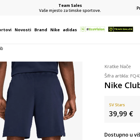
Team Sales
P
j
Vaše mjesto za timske sportove.
rtovi
Novosti
Brand
Nike
adidas
ub
Kratke hlače
Šifra artikla:
FQ4
Nike Clu
SV Stars
39,99
€
Dostupno u viš