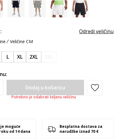
:
Odredi veličinu
ine
Veličine CM
L
XL
2XL
3XL
inu:
Dodaj u košaricu
Potrebno je odabrati željenu veličinu
 je moguće
Besplatna dostava za
 roku od 14 dana
narudžbe iznad 70 €