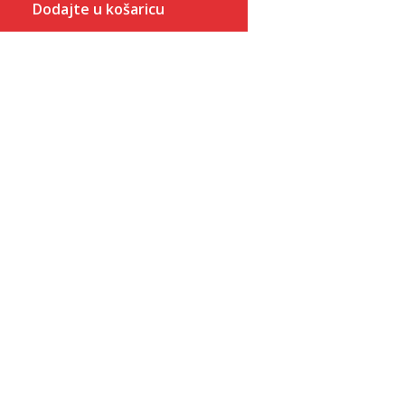
Dodajte u košaricu
Veličina
Dodaj u košaricu
7
7.5
8
8.5
9
9.5
10