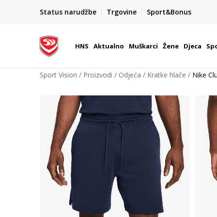
BOX NOW
Status narudžbe
Trgovine
Sport&Bonus
Dostava 1,50 €
| Više od 800 paketomata u Hrvatsko
HNS
Aktualno
Muškarci
Žene
Djeca
Spo
Sport Vision
Proizvodi
Odjeća
Kratke hlače
Nike Cl