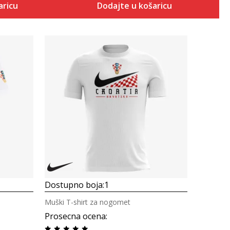
aricu
Dodajte u košaricu
Uporedi
Dostupno boja:
1
Muški T-shirt za nogomet
Prosecna ocena
: