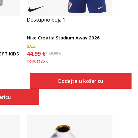
Dostupno boja:
1
Nike Croatia Stadium Away 2026
SALE
44,99
€
 FT KIDS
59,99
€
Popust
25
%
Dodajte u košaricu
aricu