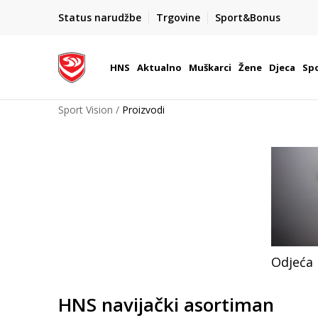
BOX NOW
Status narudžbe
Trgovine
Sport&Bonus
Dostava 1,50 €
| Više od 800 paketomata u Hrvatsko
HNS
Aktualno
Muškarci
Žene
Djeca
Spo
Sport Vision
Proizvodi
Odjeća
HNS navijački asortiman