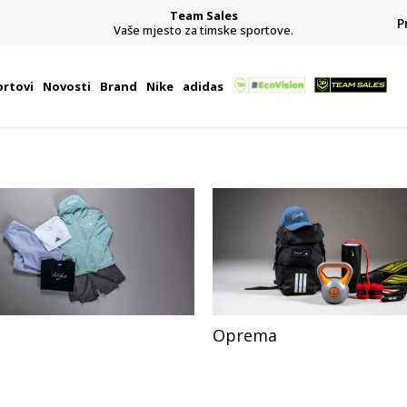
Team Sales
P
j
Vaše mjesto za timske sportove.
rtovi
Novosti
Brand
Nike
adidas
Oprema