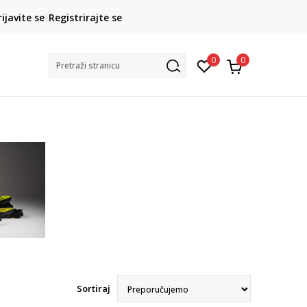
CLICK& COLLECT
rijavite se
Registrirajte se
besplatno preuzimanje u trgovini
0
0
Pretraži stranicu
Sortiraj