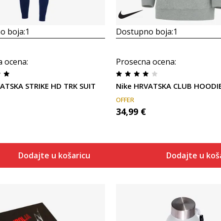
o boja:
1
Dostupno boja:
1
a ocena
:
Prosecna ocena
:
ATSKA STRIKE HD TRK SUIT
Nike HRVATSKA CLUB HOODIE
OFFER
34,99
€
Dodajte u košaricu
Dodajte u koš