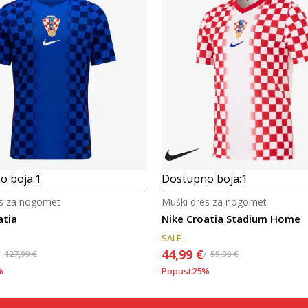
Uporedi
Uporedi
o boja:
1
Dostupno boja:
1
es za nogomet
Muški dres za nogomet
atia
Nike Croatia Stadium Home
SALE
44,99
€
127,99
€
59,99
€
%
Popust
25
%