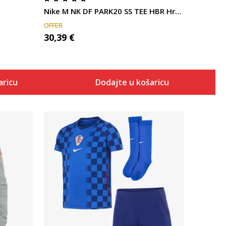
Nike M NK DF PARK20 SS TEE HBR Hrvatska
OFFER
30,39
€
aricu
Dodajte u košaricu
Uporedi