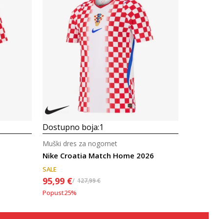
Uporedi
Dostupno boja:
1
Muški dres za nogomet
Nike Croatia Match Home 2026
SALE
95,99
€
127,99
€
Popust
25
%