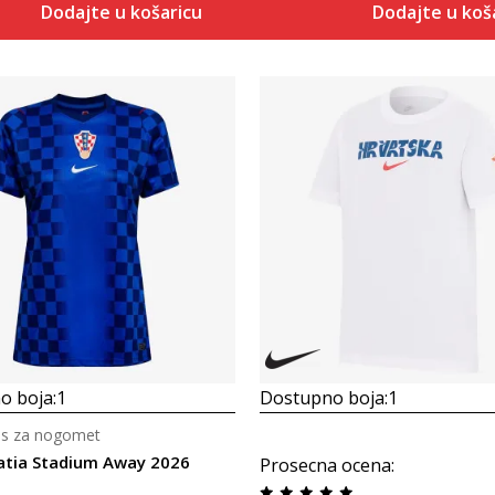
Dodajte u košaricu
Dodajte u koš
Uporedi
Uporedi
o boja:
1
Dostupno boja:
1
es za nogomet
atia Stadium Away 2026
Prosecna ocena
: