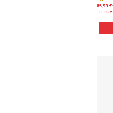
65,99
€
Popust
25