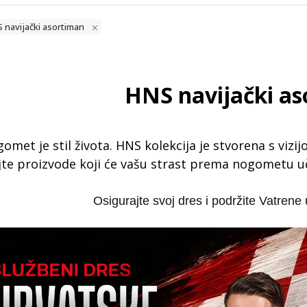
S navijački asortiman
HNS navijački a
omet je stil života. HNS kolekcija je stvorena s viz
jte proizvode koji će vašu strast prema nogometu uči
Osigurajte svoj dres i podržite Vatren