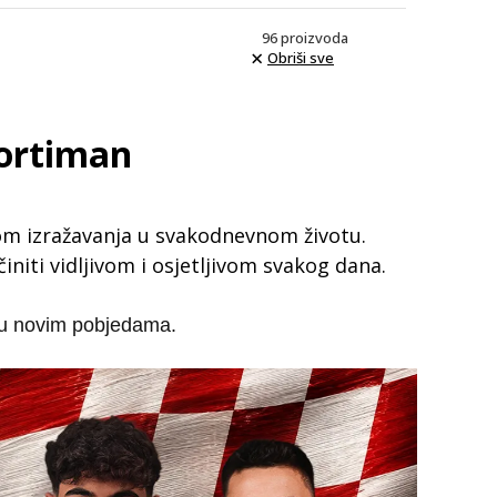
96
proizvoda
Obriši sve
sortiman
ijom izražavanja u svakodnevnom životu.
niti vidljivom i osjetljivom svakog dana.
e u novim pobjedama.