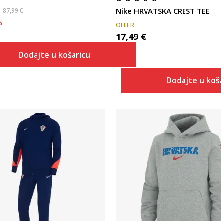
Nike HRVATSKA CREST TEE
87,99
€
%
OFFER
17,49
€
Dodajte u košaricu
Dodajte u koš
Uporedi
Uporedi