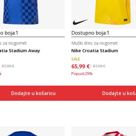
o boja:
1
Dostupno boja:
1
es za nogomet
Muški dres za nogomet
atia Stadium Away
Nike Croatia Stadium
SALE
65,99
€
87,99
€
87,99
€
%
Popust
25
%
Dodajte u košaricu
Dodajte u koš