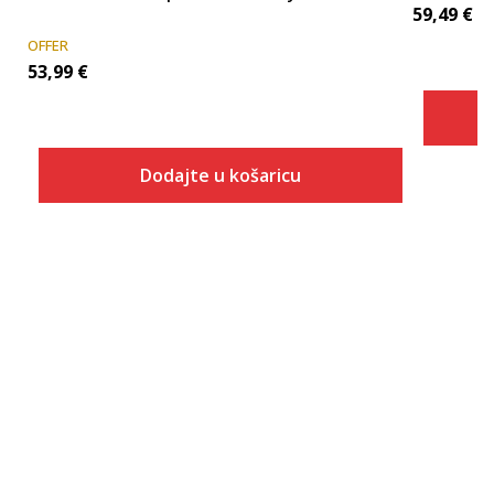
59,49
€
OFFER
53,99
€
Dodajte u košaricu
Veličina
Dodaj u košaricu
6.5
7
7.5
8
8.5