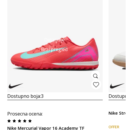
Detaljnije
Brzi pregled
Dostupno boja:
3
Dostupno
Nike Stre
Prosecna ocena
:
OFFER
Nike Mercurial Vapor 16 Academy TF