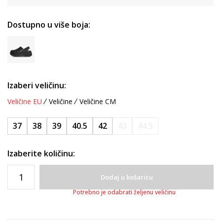
Dostupno u više boja:
Izaberi veličinu:
Veličine EU
Veličine
Veličine CM
37
38
39
40.5
42
43
44.5
Izaberite količinu:
Dodaj u košaricu
Potrebno je odabrati željenu veličinu