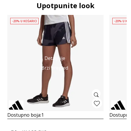
Upotpunite look
-20% U KOŠARICI
-20% U KOŠ
Detaljnije
Brzi pregled
Dostupno boja:
1
Dostupno