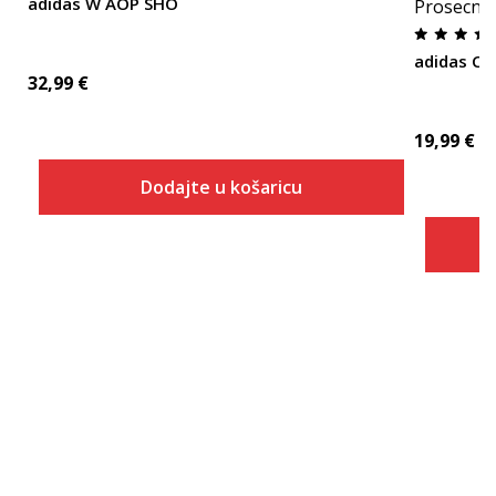
adidas W AOP SHO
Prosecna
adidas C
32,99
€
19,99
€
Dodajte u košaricu
Veličina
Dodaj u košaricu
2XS
XS
S
M