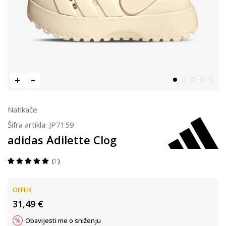
Natikače
Šifra artikla:
JP7159
adidas Adilette Clog
1
OFFER
31,49
€
Obavijesti me o sniženju