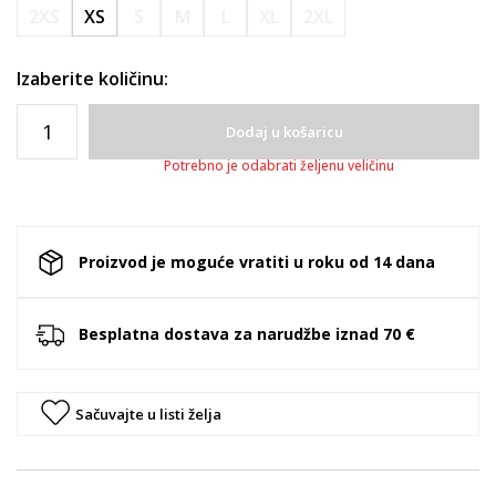
2XS
XS
S
M
L
XL
2XL
Izaberite količinu:
Dodaj u košaricu
Potrebno je odabrati željenu veličinu
Proizvod je moguće vratiti u roku od 14 dana
Besplatna dostava za narudžbe iznad 70 €
Sačuvajte u listi želja