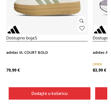
Dostupno boja:
5
Dostupno
adidas VL COURT BOLD
adidas Av
OFFER
79,99
€
83,99
€
Dodajte u košaricu
Veličina
Dodaj u košaricu
3-