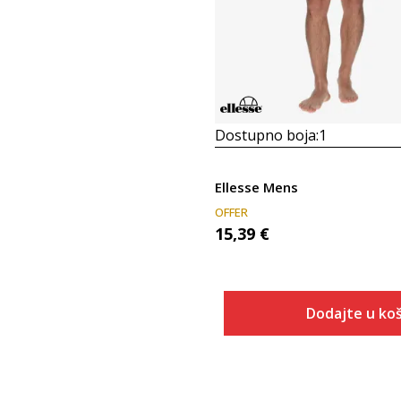
Dostupno boja:
1
Ellesse Mens
OFFER
15,39
€
Dodajte u koš
Veličina
Dodaj u
S