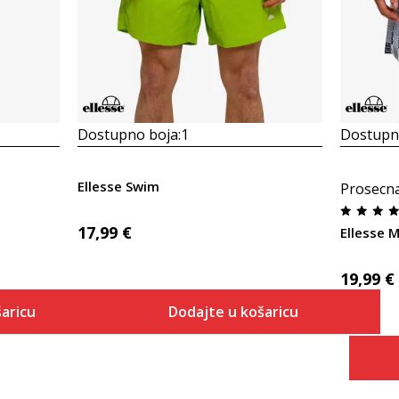
Dostupno boja:
1
Dostupno
Ellesse Swim
Prosecn
17,99
€
Ellesse 
19,99
€
aricu
Dodajte u košaricu
Veličina
 košaricu
Dodaj u košaricu
S