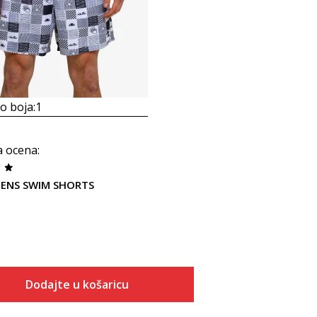
 boja:
1
a ocena
:
MENS SWIM SHORTS
Dodajte u košaricu
Veličina