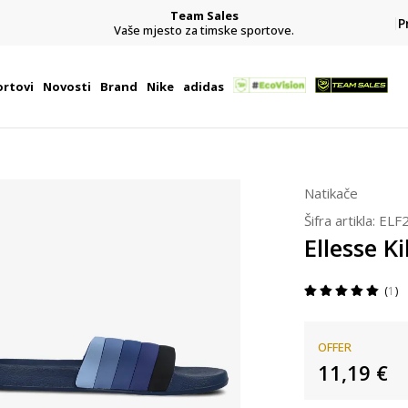
Team Sales
P
j
Vaše mjesto za timske sportove.
rtovi
Novosti
Brand
Nike
adidas
Natikače
Šifra artikla:
ELF
Ellesse K
1
OFFER
11,19
€