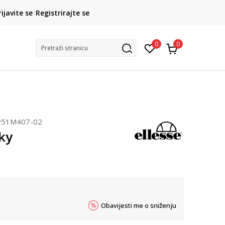
CLICK& COLLECT
rijavite se
Registrirajte se
besplatno preuzimanje u trgovini
0
0
Pretraži stranicu
251M407-02
iky
Obavijesti me o sniženju