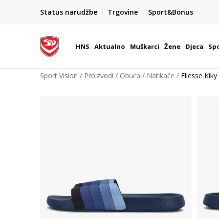
BOX NOW
Status narudžbe
Trgovine
Sport&Bonus
Dostava 1,50 €
| Više od 800 paketomata u Hrvatsko
HNS
Aktualno
Muškarci
Žene
Djeca
Spo
Sport Vision
Proizvodi
Obuća
Natikače
Ellesse Kiky