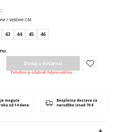
:
ine
Veličine CM
43
44
45
46
inu:
Dodaj u košaricu
Potrebno je odabrati željenu veličinu
 je moguće
Besplatna dostava za
 roku od 14 dana
narudžbe iznad 70 €