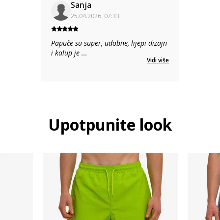
Sanja
25.04.2026. 07:33
Papuče su super, udobne, lijepi dizajn
i kalup je
...
Vidi više
Upotpunite look