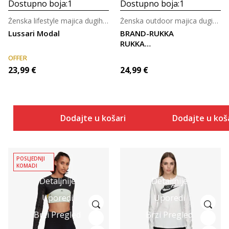
Dostupno boja:
1
Dostupno boja:
1
Ženska lifestyle majica dugih rukava
Ženska outdoor majica dugih rukava
Lussari Modal
BRAND-RUKKA
RUKKA
MUOTKA WM
OFFER
SHIRT
23,99
€
24,99
€
Dodajte u košaricu
Dodajte u koš
POSLJEDNJI
KOMADI
Detaljnije
Detaljnije
Uporedi
Uporedi
Brzi Pregled
Brzi Pregled