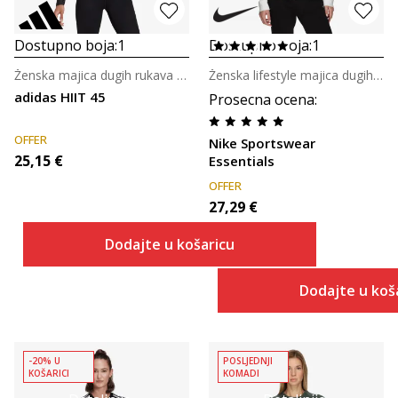
Dostupno boja:
1
Dostupno boja:
1
Ženska majica dugih rukava za trening
Ženska lifestyle majica dugih rukava
adidas HIIT 45
Prosecna ocena
:
OFFER
Nike Sportswear
25,15
€
Essentials
OFFER
27,29
€
Dodajte u košaricu
Dodajte u koš
-20% U
POSLJEDNJI
KOŠARICI
KOMADI