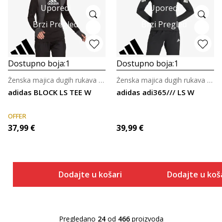
Uporedi
Uporedi
Brzi Pregled
Brzi Pregled
Dostupno boja:
1
Dostupno boja:
1
Ženska majica dugih rukava za trčanje
Ženska majica dugih rukava za trčanje
adidas BLOCK LS TEE W
adidas adi365/// LS W
OFFER
37,99
€
39,99
€
Dodajte u košaricu
Dodajte u koš
Pregledano
24
od
466
proizvoda