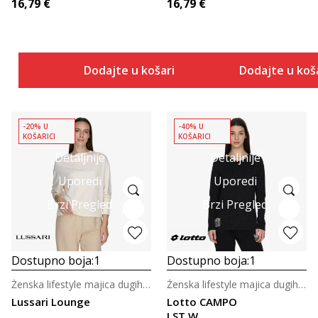
16,79
€
16,79
€
Dodajte u košaricu
Dodajte u koš
-20% U
-40% U
KOŠARICI
KOŠARICI
Detaljnije
Detaljnije
Uporedi
Uporedi
Brzi Pregled
Brzi Pregled
Dostupno boja:
1
Dostupno boja:
1
Ženska lifestyle majica dugih rukava
Ženska lifestyle majica dugih rukava
Lussari Lounge
Lotto CAMPO
LST W