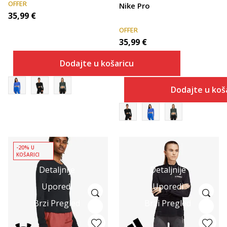
OFFER
Nike Pro
35,99
€
OFFER
35,99
€
Dodajte u košaricu
Dodajte u koš
-20% U
KOŠARICI
Detaljnije
Detaljnije
Uporedi
Uporedi
Brzi Pregled
Brzi Pregled