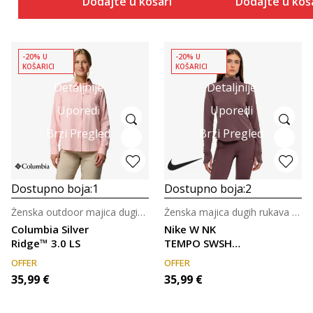
Dodajte u košaricu
Dodajte u koš
-20% U
-20% U
KOŠARICI
KOŠARICI
Detaljnije
Detaljnije
Uporedi
Uporedi
Brzi Pregled
Brzi Pregled
Dostupno boja:
1
Dostupno boja:
2
Ženska outdoor majica dugih rukava
Ženska majica dugih rukava za trčanje
Columbia Silver
Nike W NK
Ridge™ 3.0 LS
TEMPO SWSH
HBR DF HZ TOP
OFFER
OFFER
35,99
€
35,99
€