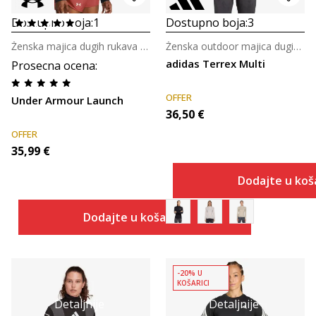
Dostupno boja:
1
Dostupno boja:
3
Ženska majica dugih rukava za trčanje
Ženska outdoor majica dugih rukava
adidas Terrex Multi
Prosecna ocena
:
OFFER
Under Armour Launch
36,50
€
OFFER
35,99
€
Dodajte u koš
Dodajte u košaricu
-20% U
KOŠARICI
Detaljnije
Detaljnije