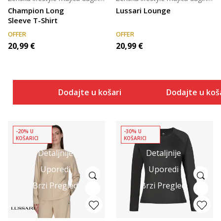
Champion Long
Lussari Lounge
Sleeve T-Shirt
OFFER
OFFER
20,99
€
20,99
€
Dodajte u košaricu
Dodajte u koš
-20% U
-30% U
KOŠARICI
KOŠARICI
Detaljnije
Detaljnije
Uporedi
Uporedi
Brzi Pregled
Brzi Pregled