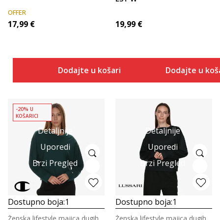
OFFER
17,99
€
19,99
€
Dodajte u košaricu
Dodajte u koš
-20% U
KOŠARICI
Detaljnije
Detaljnije
Uporedi
Uporedi
Brzi Pregled
Brzi Pregled
Dostupno boja:
1
Dostupno boja:
1
Ženska lifestyle majica dugih rukava
Ženska lifestyle majica dugih rukava