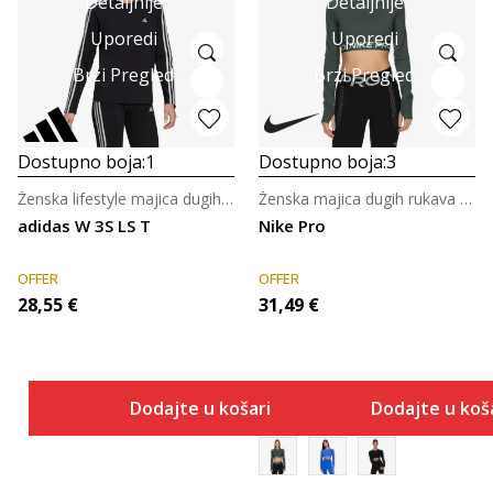
Detaljnije
Detaljnije
Uporedi
Uporedi
Brzi Pregled
Brzi Pregled
Dostupno boja:
1
Dostupno boja:
3
Ženska lifestyle majica dugih rukava
Ženska majica dugih rukava za trening
adidas W 3S LS T
Nike Pro
OFFER
OFFER
28,55
€
31,49
€
Dodajte u košaricu
Dodajte u koš