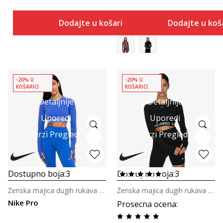
Dodajte u košaricu
Dodajte u koš
-20% U
-20% U
KOŠARICI
KOŠARICI
Detaljnije
Detaljnije
Uporedi
Uporedi
Brzi Pregled
Brzi Pregled
Dostupno boja:
3
Dostupno boja:
3
Ženska majica dugih rukava za trening
Ženska majica dugih rukava za trening
Nike Pro
Prosecna ocena
: