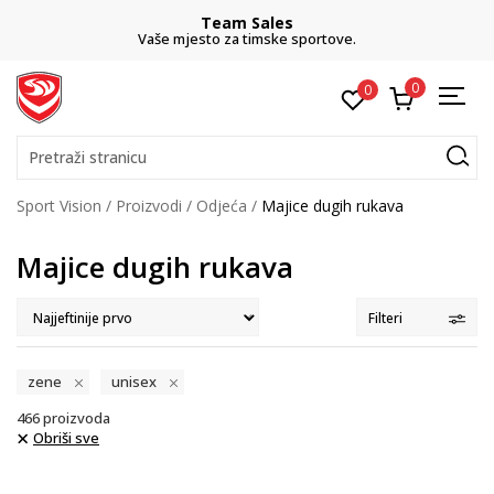
Team Sales
Vaše mjesto za timske sportove.
0
0
Pretraži stranicu
Sport Vision
Proizvodi
Odjeća
Majice dugih rukava
Majice dugih rukava
Filteri
zene
unisex
466
proizvoda
Obriši sve