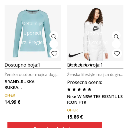
Detaljnije
Detaljnije
Uporedi
Uporedi
Brzi Pregled
Brzi Pregled
Dostupno boja:
1
Dostupno boja:
1
Ženska outdoor majica dugih rukava
Ženska lifestyle majica dugih rukava
BRAND-RUKKA
Prosecna ocena
:
RUKKA
MUOTKA WM
OFFER
Nike W NSW TEE ESSNTL LS
SHIRT
14,99
€
ICON FTR
OFFER
15,86
€