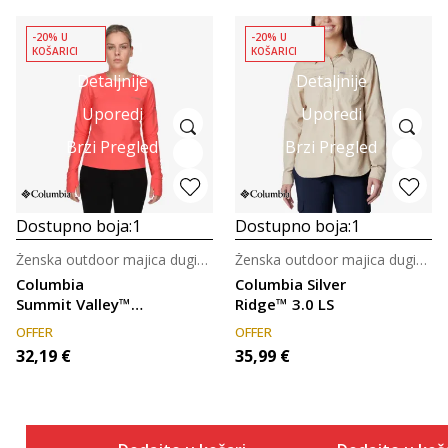
-20% U
-20% U
KOŠARICI
KOŠARICI
Detaljnije
Detaljnije
Uporedi
Uporedi
Brzi Pregled
Brzi Pregled
Dostupno boja:
1
Dostupno boja:
1
Ženska outdoor majica dugih rukava
Ženska outdoor majica dugih rukava
Columbia
Columbia Silver
Summit Valley™
Ridge™ 3.0 LS
Long Sleeve
OFFER
OFFER
Crew
32,19
€
35,99
€