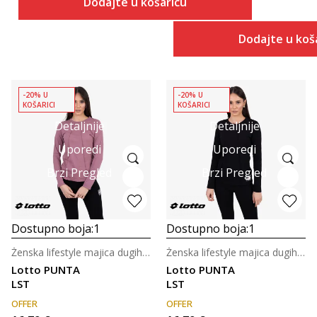
Dodajte u košaricu
Dodajte u koš
-20% U
-20% U
KOŠARICI
KOŠARICI
Detaljnije
Detaljnije
Uporedi
Uporedi
Brzi Pregled
Brzi Pregled
Dostupno boja:
1
Dostupno boja:
1
Ženska lifestyle majica dugih rukava
Ženska lifestyle majica dugih rukava
Lotto PUNTA
Lotto PUNTA
LST
LST
OFFER
OFFER