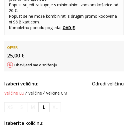
Popust vrijedi za kupnje s minimalnim iznosom košarice od
20 €.
Popust se ne može kombinirati s drugim promo kodovima
ni S&B karticom.
Kompletnu ponudu pogledaj
OVDJE
.
OFFER
25,00
€
Obavijesti me o sniženju
Izaberi veličinu:
Odredi veličinu
Veličine EU
Veličine
Veličine CM
XS
S
M
L
XL
Izaberite količinu: