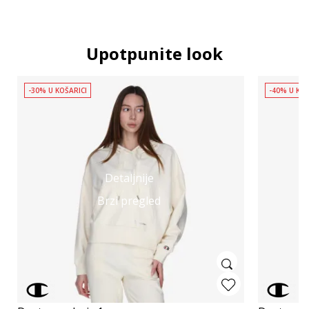
Upotpunite look
-30% U KOŠARICI
-40% U KOŠ
Detaljnije
Brzi pregled