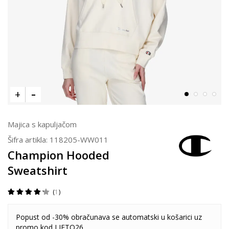
Majica s kapuljačom
Šifra artikla:
118205-WW011
Champion Hooded
Sweatshirt
1
Popust od -30% obračunava se automatski u košarici uz
promo kod LJETO26.