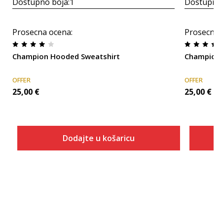
Dostupno boja:
1
Dostupno
Prosecna ocena
:
Prosecna
Champion Hooded Sweatshirt
Champion
OFFER
OFFER
25,00
€
25,00
€
Dodajte u košaricu
Veličina
Dodaj u košaricu
XS
S