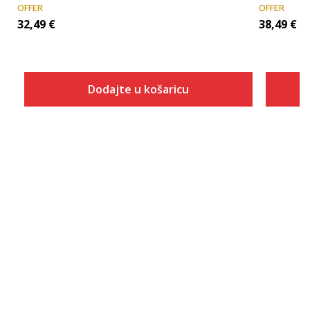
OFFER
OFFER
32,49
€
38,49
€
Dodajte u košaricu
Veličina
Dodaj u košaricu
XS
S
M
L
XL