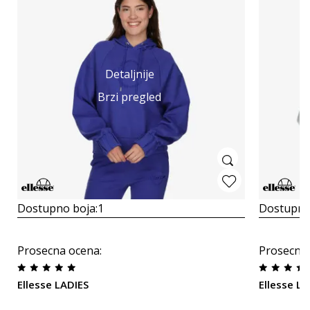
Detaljnije
Brzi pregled
Dostupno boja:
1
Dostupno
Prosecna ocena
:
Prosecna
Ellesse LADIES
Ellesse La