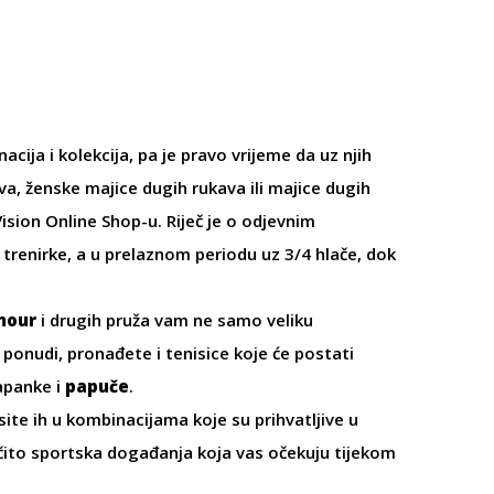
cija i kolekcija, pa je pravo vrijeme da uz njih
va
,
ženske majice dugih rukava
ili
majice dugih
ision Online Shop-u. Riječ je o odjevnim
 trenirke
, a u prelaznom periodu uz 3/4 hlače, dok
mour
i drugih pruža vam ne samo veliku
j ponudi, pronađete i
tenisice
koje će postati
apanke
i
papuče
.
ite ih u kombinacijama koje su prihvatljive u
ročito sportska događanja koja vas očekuju tijekom