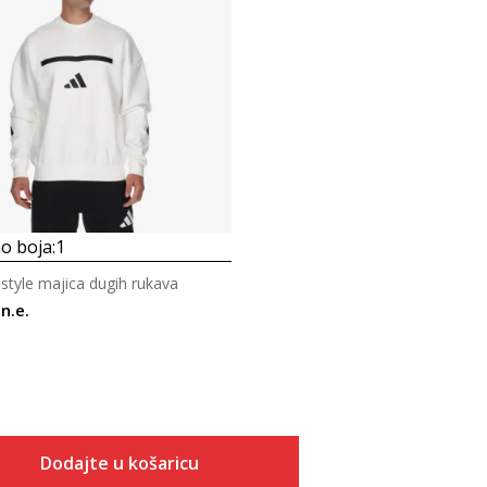
Uporedi
o boja:
1
estyle majica dugih rukava
n.e.
Dodajte u košaricu