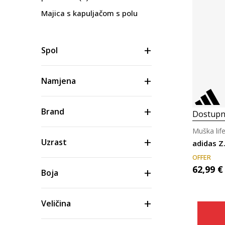
Majica s kapuljačom s polu
patentom
(1)
Spol
Namjena
Brand
Dostupn
Muška lif
Uzrast
adidas Z.
OFFER
62,99
€
Boja
Veličina