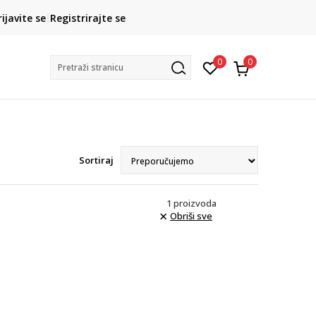
CLICK& COLLECT
rijavite se
Registrirajte se
besplatno preuzimanje u trgovini
0
0
Pretraži stranicu
Sortiraj
1
proizvoda
Obriši sve