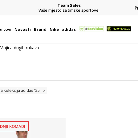
Team Sales
P
j
Vaše mjesto za timske sportove.
rtovi
Novosti
Brand
Nike
adidas
Majica dugih rukava
va kolekcija adidas '25
EDNJI KOMADI