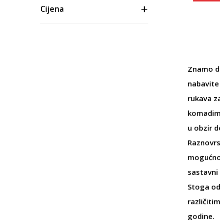
Cijena
Znamo d
nabavite 
rukava z
komadima
u obzir d
Raznovr
mogućnost
sastavni 
Stoga o
različiti
godine.