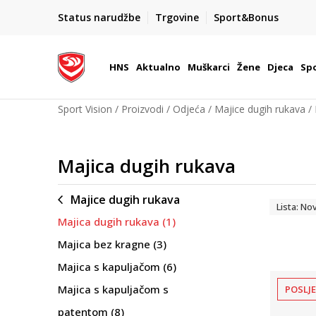
BOX NOW
Status narudžbe
Trgovine
Sport&Bonus
Dostava 1,50 €
| Više od 800 paketomata u Hrvatsko
HNS
Aktualno
Muškarci
Žene
Djeca
Spo
Sport Vision
Proizvodi
Odjeća
Majice dugih rukava
Majica dugih rukava
Majice dugih rukava
Lista: No
Majica dugih rukava
(1)
Majica bez kragne
(3)
Majica s kapuljačom
(6)
Majica s kapuljačom s
POSLJ
patentom
(8)