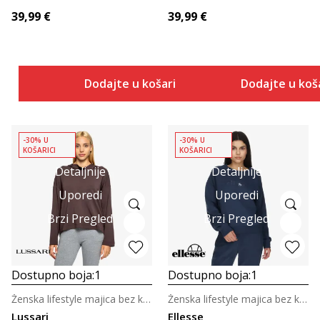
39,99
€
39,99
€
Dodajte u košaricu
Dodajte u koš
-30% U
-30% U
KOŠARICI
KOŠARICI
Detaljnije
Detaljnije
Uporedi
Uporedi
Brzi Pregled
Brzi Pregled
Dostupno boja:
1
Dostupno boja:
1
Ženska lifestyle majica bez kragne
Ženska lifestyle majica bez kragne
Lussari
Ellesse