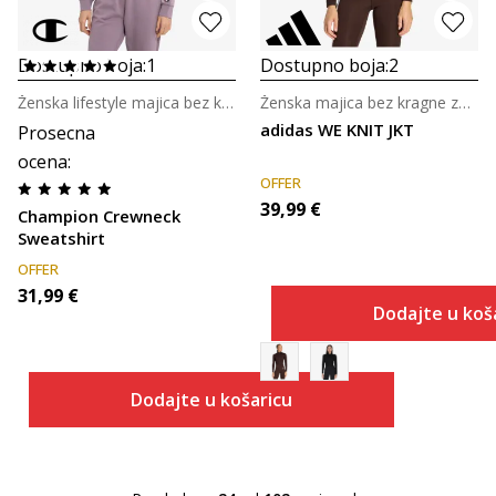
Dostupno boja:
1
Dostupno boja:
2
Ženska lifestyle majica bez kragne
Ženska majica bez kragne za trening
adidas WE KNIT JKT
Prosecna
ocena
:
OFFER
39,99
€
Champion Crewneck
Sweatshirt
OFFER
31,99
€
Dodajte u koš
Dodajte u košaricu