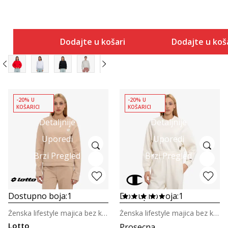
Dodajte u košaricu
Dodajte u koš
-20% U
-20% U
KOŠARICI
KOŠARICI
Detaljnije
Detaljnije
Uporedi
Uporedi
Brzi Pregled
Brzi Pregled
Dostupno boja:
1
Dostupno boja:
1
Ženska lifestyle majica bez kragne
Ženska lifestyle majica bez kragne
Lotto
Prosecna