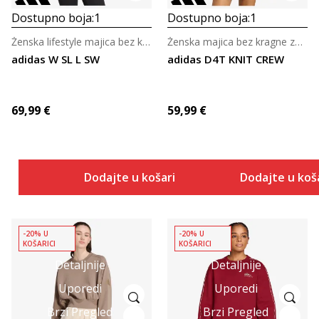
Dostupno boja:
1
Dostupno boja:
1
Ženska lifestyle majica bez kragne
Ženska majica bez kragne za trening
adidas W SL L SW
adidas D4T KNIT CREW
69,99
€
59,99
€
Dodajte u košaricu
Dodajte u koš
-20% U
-20% U
KOŠARICI
KOŠARICI
Detaljnije
Detaljnije
Uporedi
Uporedi
Brzi Pregled
Brzi Pregled