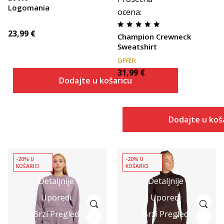
Logomania
ocena
:
23,99
€
Champion Crewneck
Sweatshirt
OFFER
31,99
€
Dodajte u košaricu
Dodajte u koš
-20% U
-20% U
KOŠARICI
KOŠARICI
Detaljnije
Detaljnije
Uporedi
Uporedi
Brzi Pregled
Brzi Pregled