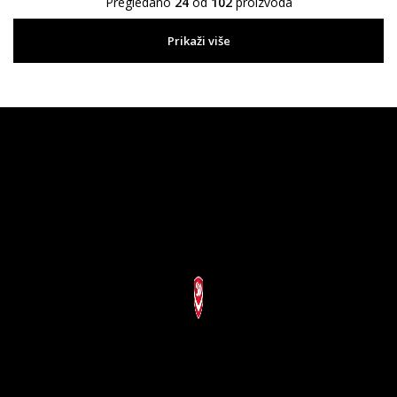
Pregledano
24
od
102
proizvoda
Prikaži više