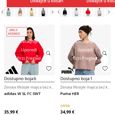
Dodajte u košaricu
Dodajte u koš
-20% U
KOŠARICI
Detaljnije
Detaljnije
Uporedi
Uporedi
Brzi Pregled
Brzi Pregled
Dostupno boja:
6
Dostupno boja:
1
Ženska lifestyle majica bez kragne
Ženska lifestyle majica bez kragne
adidas W SL FC SWT
Puma HER
OFFER
35,99
€
34,99
€