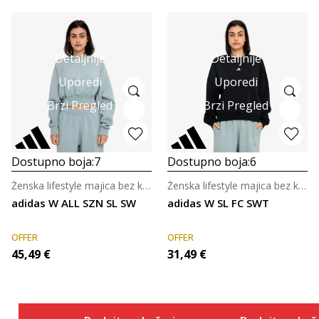
Detaljnije
Detaljnije
Uporedi
Uporedi
Brzi Pregled
Brzi Pregled
Dostupno boja:
7
Dostupno boja:
6
Ženska lifestyle majica bez kragne
Ženska lifestyle majica bez kragne
adidas W ALL SZN SL SW
adidas W SL FC SWT
OFFER
OFFER
45,49
€
31,49
€