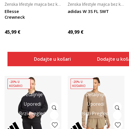
Ženska lifestyle majica bez kragne
Ženska lifestyle majica bez kragne
Ellesse
adidas W 3S FL SWT
Crewneck
45,99
€
49,99
€
Dodajte u košaricu
Dodajte u koš
-20% U
-20% U
KOŠARICI
KOŠARICI
Detaljnije
Detaljnije
Uporedi
Uporedi
Brzi Pregled
Brzi Pregled