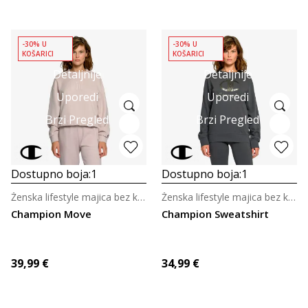
-30% U
-30% U
KOŠARICI
KOŠARICI
Detaljnije
Detaljnije
Uporedi
Uporedi
Brzi Pregled
Brzi Pregled
Dostupno boja:
1
Dostupno boja:
1
Ženska lifestyle majica bez kragne
Ženska lifestyle majica bez kragne
Champion Move
Champion Sweatshirt
39,99
€
34,99
€