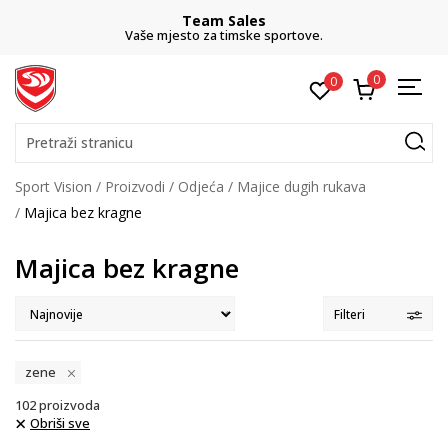
Team Sales
Vaše mjesto za timske sportove.
0
0
Pretraži stranicu
Sport Vision
Proizvodi
Odjeća
Majice dugih rukava
Majica bez kragne
Majica bez kragne
Filteri
zene
102
proizvoda
Obriši sve