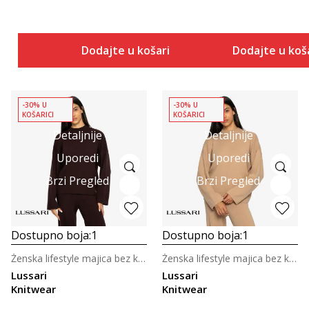
Dodajte u košaricu
Dodajte u koš
-30% U
-30% U
KOŠARICI
KOŠARICI
Detaljnije
Detaljnije
Uporedi
Uporedi
Brzi Pregled
Brzi Pregled
Dostupno boja:
1
Dostupno boja:
1
Ženska lifestyle majica bez kragne
Ženska lifestyle majica bez kragne
Lussari
Lussari
Knitwear
Knitwear