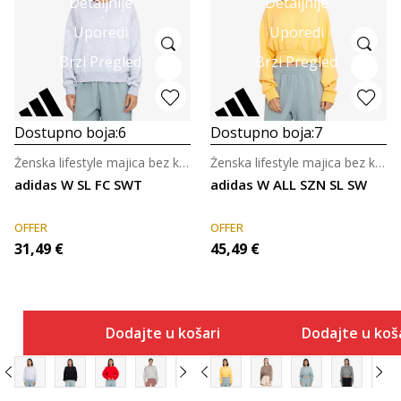
Detaljnije
Detaljnije
Uporedi
Uporedi
Brzi Pregled
Brzi Pregled
Dostupno boja:
6
Dostupno boja:
7
Ženska lifestyle majica bez kragne
Ženska lifestyle majica bez kragne
adidas W SL FC SWT
adidas W ALL SZN SL SW
OFFER
OFFER
31,49
€
45,49
€
Dodajte u košaricu
Dodajte u koš