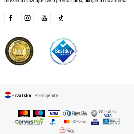
mrežama i saznajte sve o promocijama, akcijama i novitetima.
Hrvatska
Promijenite