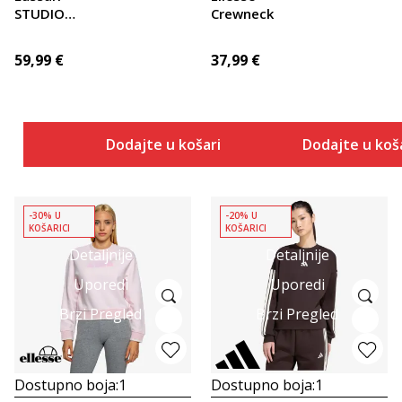
STUDIO
Crewneck
HOODY
59,99
€
37,99
€
Dodajte u košaricu
Dodajte u koš
-30% U
-20% U
KOŠARICI
KOŠARICI
Detaljnije
Detaljnije
Uporedi
Uporedi
Brzi Pregled
Brzi Pregled
Dostupno boja:
1
Dostupno boja:
1