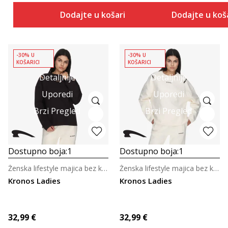
Dodajte u košaricu
Dodajte u koš
-30% U
-30% U
KOŠARICI
KOŠARICI
Detaljnije
Detaljnije
Uporedi
Uporedi
Brzi Pregled
Brzi Pregled
Dostupno boja:
1
Dostupno boja:
1
Ženska lifestyle majica bez kragne
Ženska lifestyle majica bez kragne
Kronos Ladies
Kronos Ladies
32,99
€
32,99
€