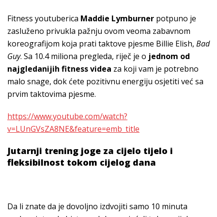
Fitness youtuberica
Maddie Lymburner
potpuno je
zasluženo privukla pažnju ovom veoma zabavnom
koreografijom koja prati taktove pjesme Billie Elish,
Bad
Guy
. Sa 10.4 miliona pregleda, riječ je o
jednom od
najgledanijih fitness videa
za koji vam je potrebno
malo snage, dok ćete pozitivnu energiju osjetiti već sa
prvim taktovima pjesme.
https://www.youtube.com/watch?
v=LUnGVsZA8NE&feature=emb_title
Jutarnji trening joge za cijelo tijelo i
fleksibilnost tokom cijelog dana
Da li znate da je dovoljno izdvojiti samo 10 minuta