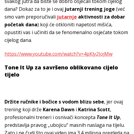
svakog jutra da biste se dobro osjećali tokom cijelog
dana? Dokaz za to je i ovaj
jutarnji trening joge
(već
smo vam preporučivali
jutarnje
aktivnosti za dobar
početak dana
) koji će otkloniti napetost mišića,
opustiti vas i učiniti da se fenomenalno osjećate tokom
cijelog dana.
https://www.youtube.com/watch?v=4pKly2JojMw
Tone It Up za savršeno oblikovano cijelo
tijelo
Držite ručnike i bočice s vodom blizu sebe
, jer ovaj
trening koji drže
Karena Dawn
i
Katrina Scott
,
profesionalni treneri i osnivači koncepta
Tone It Up
,
predstavlja pravog „ubojicu“ masnih naslaga na tijelu.
Zato i ne čudi što ovaj video ima 3.4 miliona pregleda na