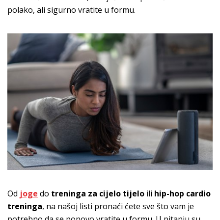
polako, ali sigurno vratite u formu.
Od
joge
do
treninga za cijelo tijelo
ili
hip-hop cardio
treninga
, na našoj listi pronaći ćete sve što vam je
potrebno da se ponovo vratite u formu. U pitanju su