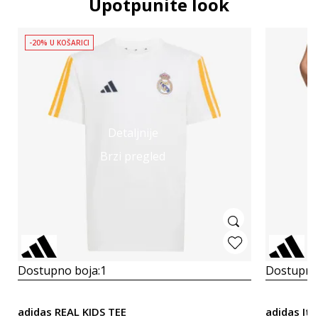
Upotpunite look
-20% U KOŠARICI
Detaljnije
Brzi pregled
Dostupno boja:
1
Dostupno
adidas REAL KIDS TEE
adidas Ita