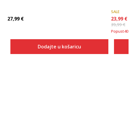
SALE
27,99
€
23,99
€
39,99
€
Popust
40
%
Dodajte u košaricu
Veličina
Dodaj u košaricu
116
128
152
164
176