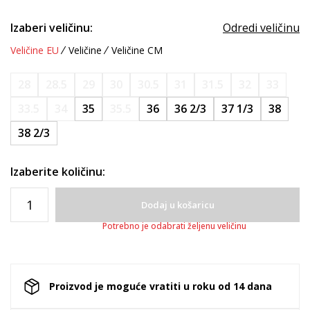
Izaberi veličinu:
Odredi veličinu
Veličine EU
Veličine
Veličine CM
28
28.5
29
30
30.5
31
31.5
32
33
33.5
34
35
35.5
36
36 2/3
37 1/3
38
38 2/3
Izaberite količinu:
Dodaj u košaricu
Potrebno je odabrati željenu veličinu
Proizvod je moguće vratiti u roku od 14 dana