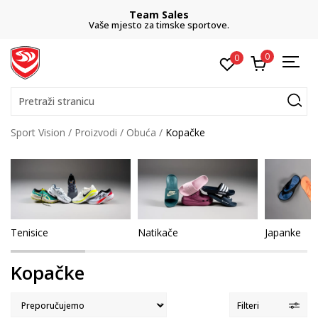
Team Sales
Vaše mjesto za timske sportove.
0
0
Pretraži stranicu
Sport Vision
Proizvodi
Obuća
Kopačke
Tenisice
Natikače
Japanke
Kopačke
Filteri