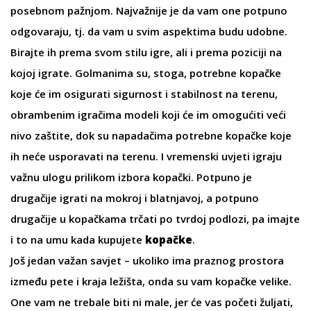
posebnom pažnjom. Najvažnije je da vam one potpuno
odgovaraju, tj. da vam u svim aspektima budu udobne.
Birajte ih prema svom stilu igre, ali i prema poziciji na
kojoj igrate. Golmanima su, stoga, potrebne kopačke
koje će im osigurati sigurnost i stabilnost na terenu,
obrambenim igračima modeli koji će im omogućiti veći
nivo zaštite, dok su napadačima potrebne kopačke koje
ih neće usporavati na terenu. I vremenski uvjeti igraju
važnu ulogu prilikom izbora kopački. Potpuno je
drugačije igrati na mokroj i blatnjavoj, a potpuno
drugačije u kopačkama trčati po tvrdoj podlozi, pa imajte
i to na umu kada kupujete
kopačke
.
Još jedan važan savjet – ukoliko ima praznog prostora
između pete i kraja ležišta, onda su vam kopačke velike.
One vam ne trebale biti ni male, jer će vas početi žuljati,