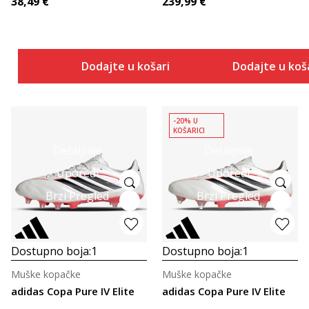
38,49
€
239,99
€
Dodajte u košaricu
Dodajte u koš
-20% U
KOŠARICI
Detaljnije
Detaljnije
Uporedi
Uporedi
Brzi Pregled
Brzi Pregled
Dostupno boja:
1
Dostupno boja:
1
Muške kopačke
Muške kopačke
adidas Copa Pure IV Elite
adidas Copa Pure IV Elite