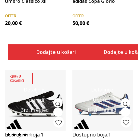
Umbro Classico XII
adidas Copa Glorio
OFFER
OFFER
20,00
€
50,00
€
Dodajte u košaricu
Dodajte u koš
-20% U
KOŠARICI
Detaljnije
Detaljnije
Uporedi
Uporedi
Brzi Pregled
Brzi Pregled
Dostupno boja:
1
Dostupno boja:
1