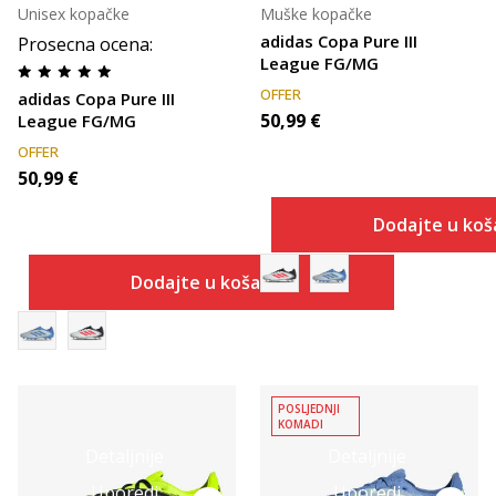
Unisex kopačke
Muške kopačke
adidas Copa Pure III
Prosecna ocena
:
League FG/MG
OFFER
adidas Copa Pure III
50,99
€
League FG/MG
OFFER
50,99
€
Dodajte u koš
Dodajte u košaricu
POSLJEDNJI
KOMADI
Detaljnije
Detaljnije
Uporedi
Uporedi