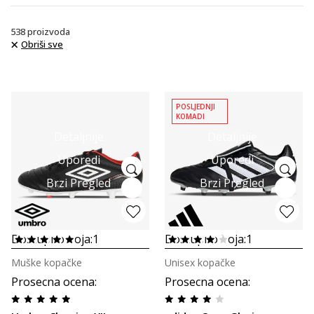
538
proizvoda
Obriši sve
POSLJEDNJI
KOMADI
Detaljnije
Detaljnije
Uporedi
Uporedi
Brzi Pregled
Brzi Pregled
Dostupno boja:
1
Dostupno boja:
1
Muške kopačke
Unisex kopačke
Prosecna ocena
:
Prosecna ocena
: