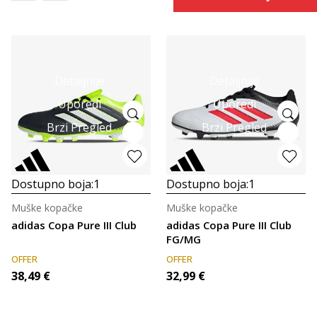
Detaljnije
Detaljnije
Uporedi
Uporedi
Brzi Pregled
Brzi Pregled
Dostupno boja:
1
Dostupno boja:
1
Muške kopačke
Muške kopačke
adidas Copa Pure III Club
adidas Copa Pure III Club
FG/MG
OFFER
OFFER
38,49
€
32,99
€