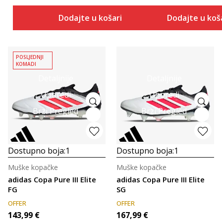
Dodajte u košaricu
Dodajte u koš
POSLJEDNJI
KOMADI
Detaljnije
Detaljnije
Uporedi
Uporedi
Brzi Pregled
Brzi Pregled
Dostupno boja:
1
Dostupno boja:
1
Muške kopačke
Muške kopačke
adidas Copa Pure III Elite
adidas Copa Pure III Elite
FG
SG
OFFER
OFFER
143,99
€
167,99
€