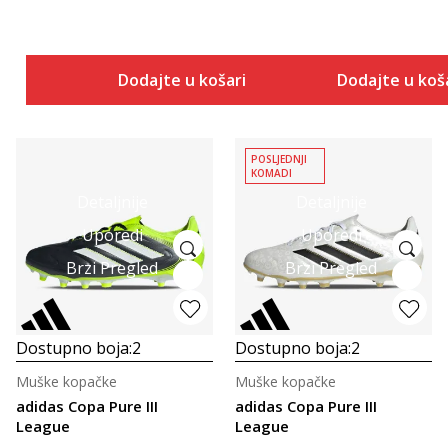
Dodajte u košaricu
Dodajte u koš
POSLJEDNJI
KOMADI
Detaljnije
Detaljnije
Uporedi
Uporedi
Brzi Pregled
Brzi Pregled
Dostupno boja:
2
Dostupno boja:
2
Muške kopačke
Muške kopačke
adidas Copa Pure III
adidas Copa Pure III
League
League