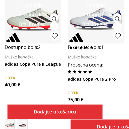
Detaljnije
Detaljnije
Uporedi
Uporedi
Brzi Pregled
Brzi Pregled
Dostupno boja:
2
Dostupno boja:
1
Muške kopačke
Muške kopačke
adidas Copa Pure II League
Prosecna ocena
:
OFFER
adidas Copa Pure 2 Pro
40,00
€
OFFER
75,00
€
Dodajte u košaricu
Dodajte u koš