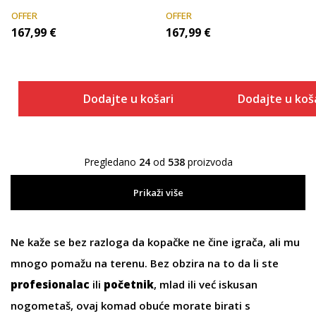
OFFER
OFFER
167,99
€
167,99
€
Dodajte u košaricu
Dodajte u koš
Pregledano
24
od
538
proizvoda
Prikaži više
Ne kaže se bez razloga da kopačke ne čine igrača, ali mu
mnogo pomažu na terenu. Bez obzira na to da li ste
profesionalac
ili
početnik
, mlad ili već iskusan
nogometaš, ovaj komad obuće morate birati s