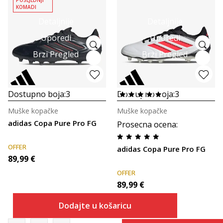
KOMADI
Detaljnije
Detaljnije
Uporedi
Uporedi
Brzi Pregled
Brzi Pregled
Dostupno boja:
3
Dostupno boja:
3
Muške kopačke
Muške kopačke
adidas Copa Pure Pro FG
Prosecna ocena
:
OFFER
adidas Copa Pure Pro FG
89,99
€
OFFER
89,99
€
Dodajte u košaricu