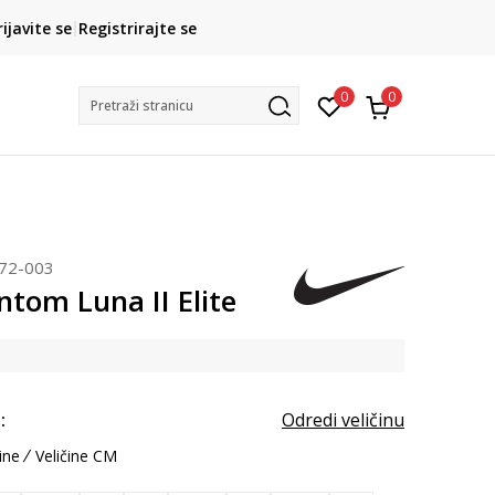
CLICK& COLLECT
rijavite se
Registrirajte se
besplatno preuzimanje u trgovini
0
0
Pretraži stranicu
572-003
tom Luna II Elite
:
Odredi veličinu
ine
Veličine CM