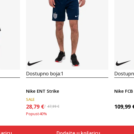
Dostupno boja:
1
Dostupno
Nike ENT Strike
Nike FCB
SALE
28,79
€
109,99
47,99
€
Popust
40
%
aricu
Dodajte u košaricu