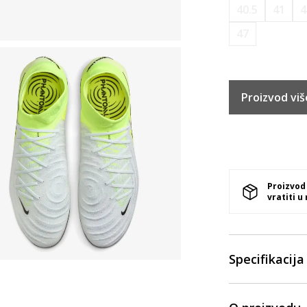
40.5
41
4
47
Proizvod viš
Proizvod
vratiti u
Specifikacija