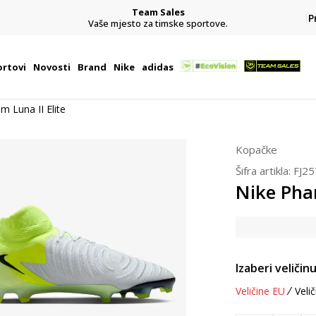
Team Sales
P
j
Vaše mjesto za timske sportove.
rtovi
Novosti
Brand
Nike
adidas
m Luna II Elite
Kopačke
Šifra artikla:
FJ2
Nike Phan
Izaberi veličinu
Veličine EU
Velič