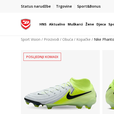
BOX NOW
Status narudžbe
Trgovine
Sport&Bonus
Dostava 1,50 €
| Više od 800 paketomata u Hrvatsko
HNS
Aktualno
Muškarci
Žene
Djeca
Spo
Sport Vision
Proizvodi
Obuća
Kopačke
Nike Phanto
POSLJEDNJI KOMADI