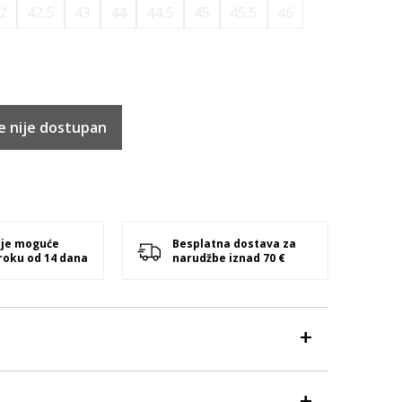
2
42.5
43
44
44.5
45
45.5
46
e nije dostupan
 je moguće
Besplatna dostava za
 roku od 14 dana
narudžbe iznad 70 €