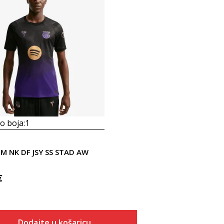
 boja:
1
 M NK DF JSY SS STAD AW
€
Dodajte u košaricu