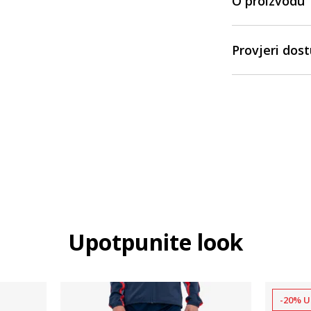
O proizvodu
Provjeri dos
Upotpunite look
-20% U