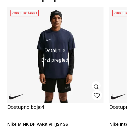
-20% U KOŠARICI
-20% U KOŠ
Detaljnije
Brzi pregled
Dostupno boja:
4
Dostupno
Nike M NK DF PARK VIII JSY SS
Nike Inte