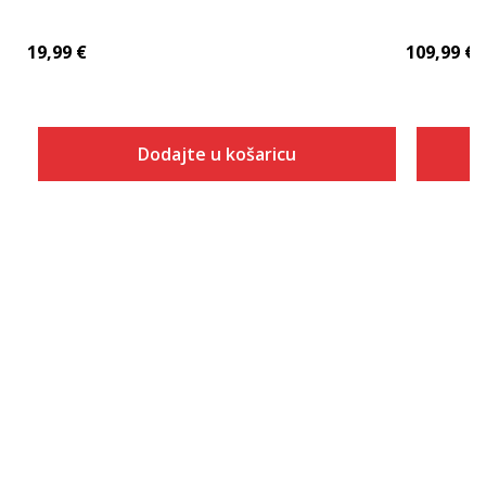
19,99
€
109,99
€
Dodajte u košaricu
Veličina
Dodaj u košaricu
S
M
L
XL
2XL