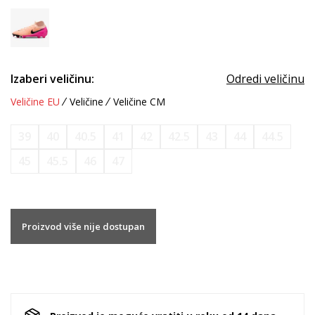
Izaberi veličinu:
Odredi veličinu
Veličine EU
Veličine
Veličine CM
39
40
40.5
41
42
42.5
43
44
44.5
45
45.5
46
47
Proizvod više nije dostupan