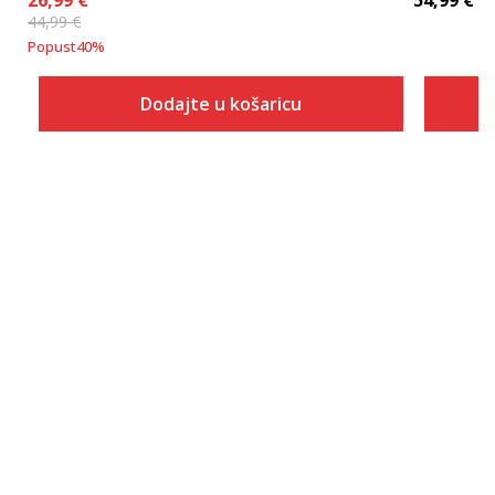
26,99
€
54,99
€
44,99
€
Popust
40
%
Dodajte u košaricu
Veličina
Dodaj u košaricu
XS
S
M
L
XL
2XL