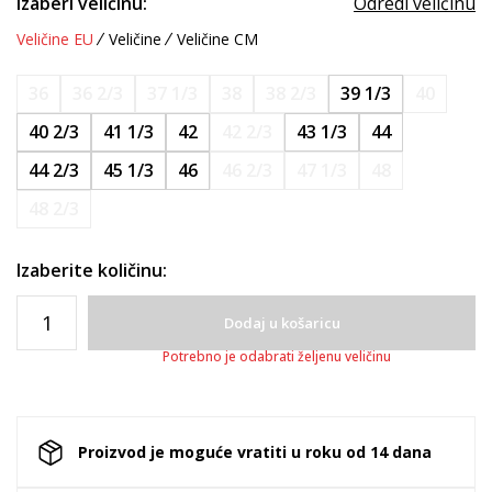
Izaberi veličinu:
Odredi veličinu
Veličine EU
Veličine
Veličine CM
36
36 2/3
37 1/3
38
38 2/3
39 1/3
40
40 2/3
41 1/3
42
42 2/3
43 1/3
44
44 2/3
45 1/3
46
46 2/3
47 1/3
48
48 2/3
Izaberite količinu:
Dodaj u košaricu
Potrebno je odabrati željenu veličinu
Proizvod je moguće vratiti u roku od 14 dana