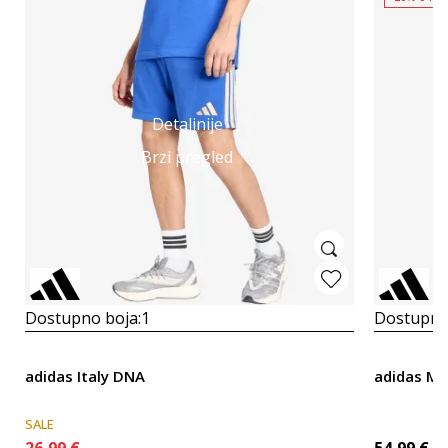
Detaljnije
Brzi pregled
Dostupno boja:
1
Dostupno
adidas Italy DNA
adidas M
SALE