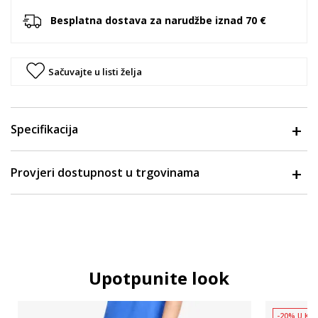
Besplatna dostava za narudžbe iznad 70 €
Sačuvajte u listi želja
Specifikacija
Provjeri dostupnost u trgovinama
Upotpunite look
-20% U KOŠ