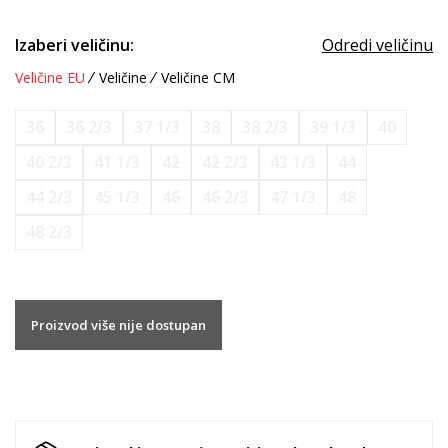
Izaberi veličinu:
Odredi veličinu
Veličine EU
Veličine
Veličine CM
36
36 2/3
37 1/3
38
38 2/3
39 1/3
40
40 2/3
41 1/3
42
42 2/3
43 1/3
44
44 2/3
45 1/3
46
46 2/3
47 1/3
48
48 2/3
Proizvod više nije dostupan