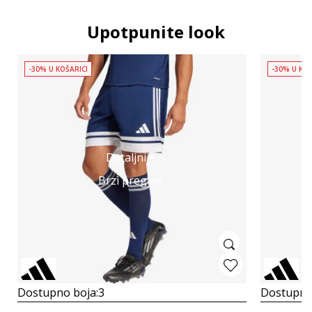
Upotpunite look
-30% U KOŠARICI
-30% U KOŠ
Detaljnije
Brzi pregled
Dostupno boja:
3
Dostupno