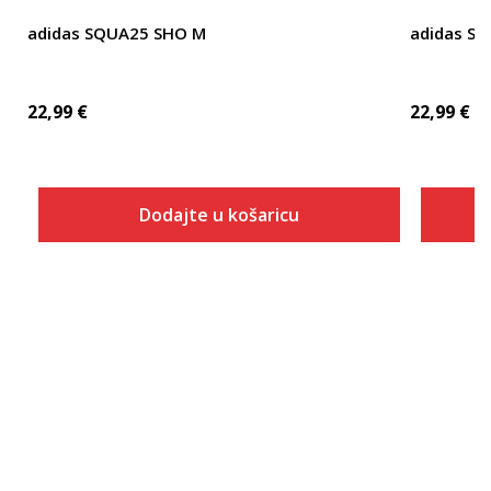
adidas SQUA25 SHO M
adidas SQ
22,99
€
22,99
€
Dodajte u košaricu
Veličina
Dodaj u košaricu
2XLT
2XT2
2XT3
3XLT