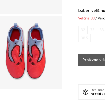
Izaberi veličinu
Veličine EU
Velič
32
33
33
38.5
Proizvod viš
Proizvod
vratiti u