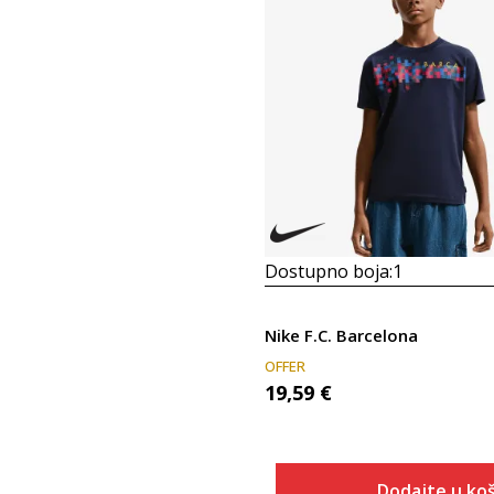
Dostupno boja:
1
Nike F.C. Barcelona
OFFER
19,59
€
Dodajte u koš