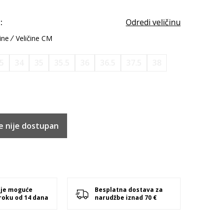
:
Odredi veličinu
ine
Veličine CM
.5
34
35
35.5
36
36.5
37.5
38
e nije dostupan
 je moguće
Besplatna dostava za
 roku od 14 dana
narudžbe iznad 70 €