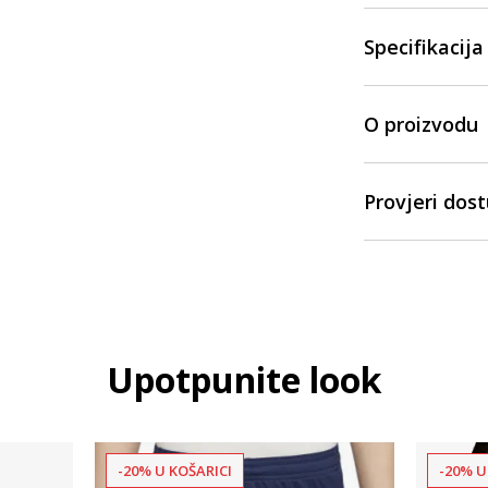
Specifikacija
O proizvodu
Provjeri dos
Upotpunite look
-20% U KOŠARICI
-20% U