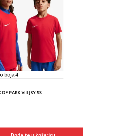
 boja:
4
 DF PARK VIII JSY SS
Dodajte u košaricu