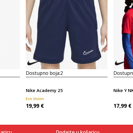
Dostupno boja:
2
Dostupno
Nike Academy 25
Nike Y NK
Eco Vision
19,99
€
17,99
€
aricu
Dodajte u košaricu