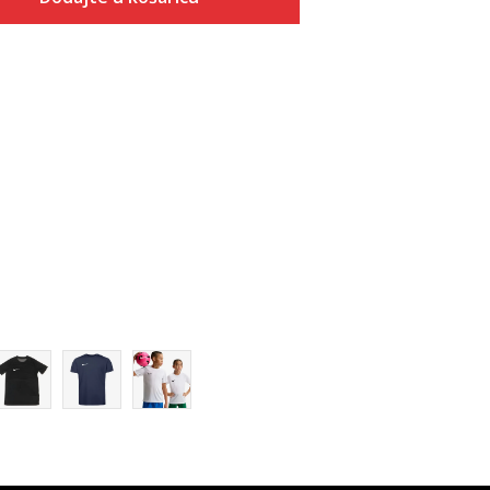
Veličina
Dodaj u košaricu
XS
S
M
L
XL