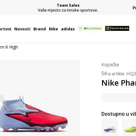
Team Sales
P
j
Vaše mjesto za timske sportove.
rtovi
Novosti
Brand
Nike
adidas
om 6 High
Kopačke
Šifra artikla:
HQ2
Nike Pha
Dostupno u viš