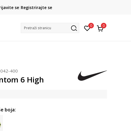
CLICK& COLLECT
rijavite se
Registrirajte se
besplatno preuzimanje u trgovini
0
0
Pretraži stranicu
042-400
ntom 6 High
e boja: