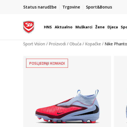
BOX NOW
Status narudžbe
Trgovine
Sport&Bonus
Dostava 1,50 €
| Više od 800 paketomata u Hrvatsko
HNS
Aktualno
Muškarci
Žene
Djeca
Spo
Sport Vision
Proizvodi
Obuća
Kopačke
Nike Phant
POSLJEDNJI KOMADI