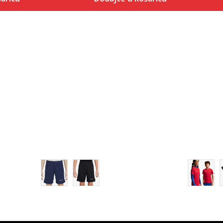
Veličina
 košaricu
Dodaj u košaricu
XS
S
M
L
XL