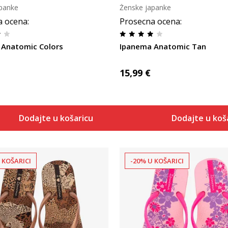
panke
Ženske japanke
a ocena
:
Prosecna ocena
:
 Anatomic Colors
Ipanema Anatomic Tan
15,99
€
Dodajte u košaricu
Dodajte u koš
 KOŠARICI
-20% U KOŠARICI
Uporedi
Uporedi