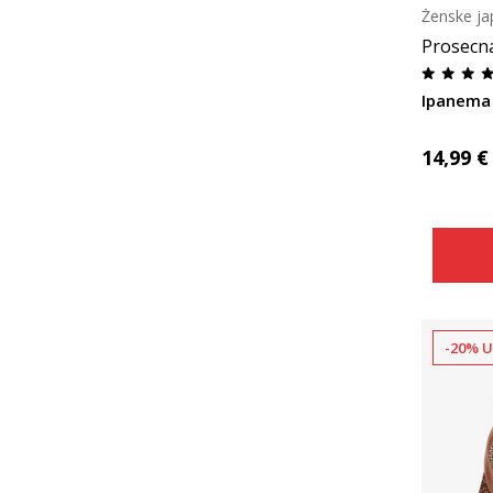
Ženske ja
Prosecn
Ipanema
14,99
€
-20% U