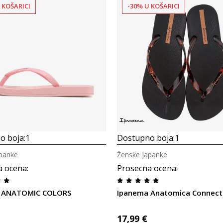
 KOŠARICI
-30% U KOŠARICI
Uporedi
Uporedi
o boja:
1
Dostupno boja:
1
panke
Ženske japanke
a ocena
:
Prosecna ocena
:
 ANATOMIC COLORS
Ipanema Anatomica Connect 
17,99
€