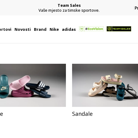
Team Sales
P
j
Vaše mjesto za timske sportove.
rtovi
Novosti
Brand
Nike
adidas
če
Sandale