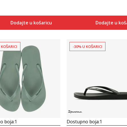
Dodajte u košaricu
Dodajte u koš
 KOŠARICI
-30% U KOŠARICI
Uporedi
Uporedi
o boja:
1
Dostupno boja:
1