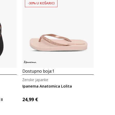
-30% U KOŠARICI
Uporedi
Dostupno boja:
1
Ženske japanke
Ipanema Anatomica Lolita
24,99
€
II