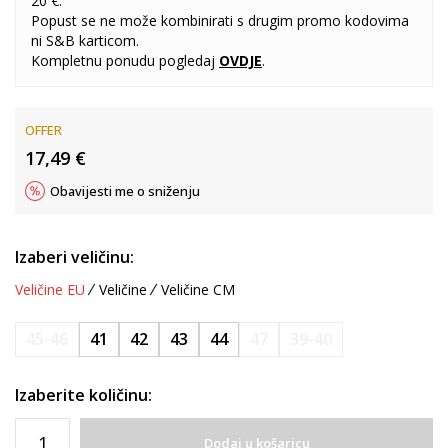
20 €.
Popust se ne može kombinirati s drugim promo kodovima
ni S&B karticom.
Kompletnu ponudu pogledaj
OVDJE
.
OFFER
17,49
€
Obavijesti me o sniženju
Izaberi veličinu:
Veličine EU
Veličine
Veličine CM
45-46
41
42
43
44
47
39-40
Izaberite količinu:
Dodaj u košaricu