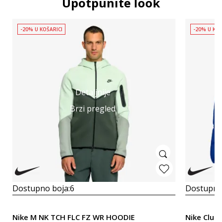
Upotpunite look
-20% U KOŠARICI
-20% U KOŠ
Detaljnije
Brzi pregled
Dostupno boja:
6
Dostupno
Nike M NK TCH FLC FZ WR HOODIE
N