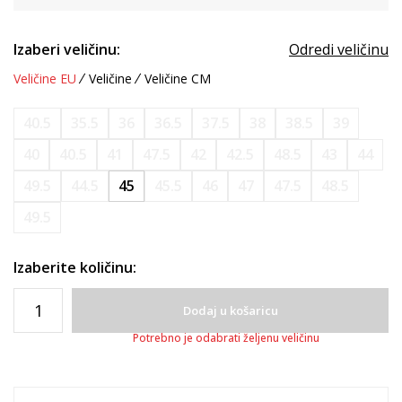
Izaberi veličinu:
Odredi veličinu
Veličine EU
Veličine
Veličine CM
40.5
35.5
36
36.5
37.5
38
38.5
39
40
40.5
41
47.5
42
42.5
48.5
43
44
49.5
44.5
45
45.5
46
47
47.5
48.5
49.5
Izaberite količinu:
Dodaj u košaricu
Potrebno je odabrati željenu veličinu