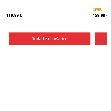
OFFER
119,99
€
159,99
€
Dodajte u košaricu
Veličina
Dodaj u košaricu
XS
S
M
L
XL