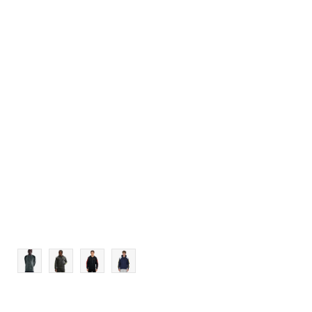
Veličina
Dodaj u košaricu
XS
S
M
L
XL
2XL