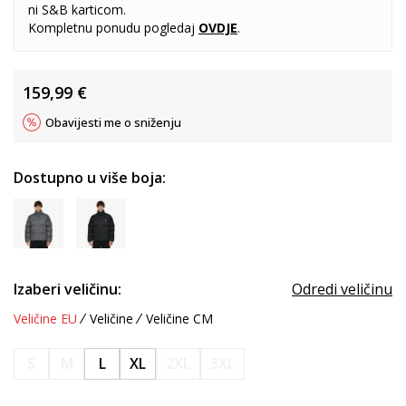
ni S&B karticom.
Kompletnu ponudu pogledaj
OVDJE
.
159,99
€
Obavijesti me o sniženju
Dostupno u više boja:
Izaberi veličinu:
Odredi veličinu
Veličine EU
Veličine
Veličine CM
S
M
L
XL
2XL
3XL