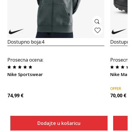
Dostupno boja:
4
Dostupno
Prosecna ocena
:
Prosecna
Nike Sportswear
Nike Man
OFFER
74,99
€
70,00
€
Dodajte u košaricu