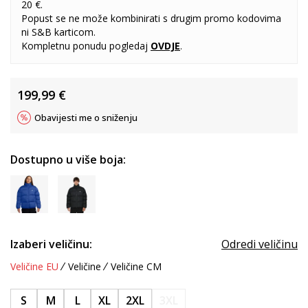
20 €.
Popust se ne može kombinirati s drugim promo kodovima
ni S&B karticom.
Kompletnu ponudu pogledaj
OVDJE
.
199,99
€
Obavijesti me o sniženju
Dostupno u više boja:
Izaberi veličinu:
Odredi veličinu
Veličine EU
Veličine
Veličine CM
S
M
L
XL
2XL
3XL