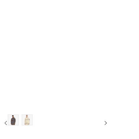
L
L-T
XL
XL-T
2XL
3XL
4XL