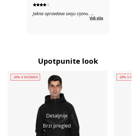
Jakna opravdava svoju cijenu.
...
Vidi više
Upotpunite look
-20% U KOŠARICI
-20% U KOŠ
Detaljnije
Brzi pregled