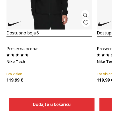
Dostupno boja:
6
Dostupno
Prosecna ocena
:
Prosecna
Nike Tech
Nike Tech
Eco Vision
Eco Vision
119,99
€
119,99
€
Dodajte u košaricu
Veličina