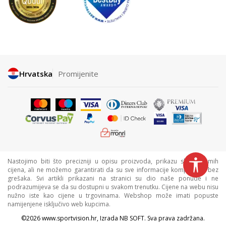
Hrvatska
Promijenite
Nastojimo biti što precizniji u opisu proizvoda, prikazu slika i samih
cijena, ali ne možemo garantirati da su sve informacije kompletne i bez
grešaka. Svi artikli prikazani na stranici su dio naše ponude i ne
podrazumijeva se da su dostupni u svakom trenutku. Cijene na webu nisu
nužno iste kao cijene u trgovinama. Webshop može imati popuste
namijenjene isključivo web kupcima.
©2026
www.sportvision.hr
, Izrada
NB SOFT
. Sva prava zadržana.