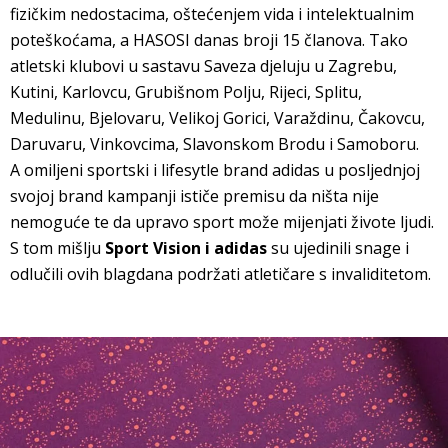
fizičkim nedostacima, oštećenjem vida i intelektualnim
poteškoćama, a HASOSI danas broji 15 članova. Tako
atletski klubovi u sastavu Saveza djeluju u Zagrebu,
Kutini, Karlovcu, Grubišnom Polju, Rijeci, Splitu,
Medulinu, Bjelovaru, Velikoj Gorici, Varaždinu, Čakovcu,
Daruvaru, Vinkovcima, Slavonskom Brodu i Samoboru.
A omiljeni sportski i lifesytle brand adidas u posljednjoj
svojoj brand kampanji ističe premisu da ništa nije
nemoguće te da upravo sport može mijenjati živote ljudi.
S tom mišlju
Sport Vision i adidas
su ujedinili snage i
odlučili ovih blagdana podržati atletičare s invaliditetom.