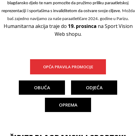
blagdansko djelo te nam pomozite da
pružimo priliku
paraatletskoj
reprezentaciji
i sportašima s invaliditetom da ostvare svoje ciljeve.
Možda
baš zajedno navijamo za
naše paraatletičare
2024. godine u Parizu.
Humanitarna akcija traje do
19. prosinca
na Sport Vision
Web shopu.
OPĆA PRAVILA PROMOCIJE
OBUĆA
ODJEĆA
OPREMA