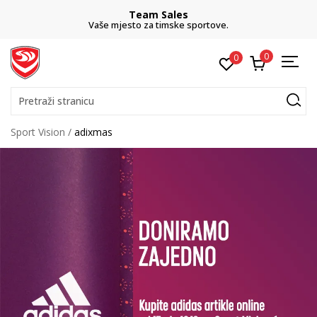
Team Sales
Vaše mjesto za timske sportove.
0
0
Pretraži stranicu
Sport Vision
adixmas