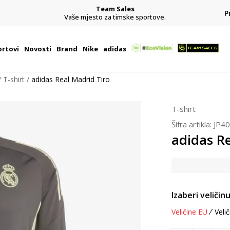
Team Sales
P
j
Vaše mjesto za timske sportove.
rtovi
Novosti
Brand
Nike
adidas
T-shirt
adidas Real Madrid Tiro
T-shirt
Šifra artikla:
JP4
adidas R
Izaberi veličinu
Veličine EU
Velič