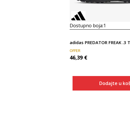
Dostupno boja:
1
adidas PREDATOR FREAK .3 
OFFER
46,39
€
Dodajte u koš
Veličina
Dodaj u
ONESZ
42 2/3