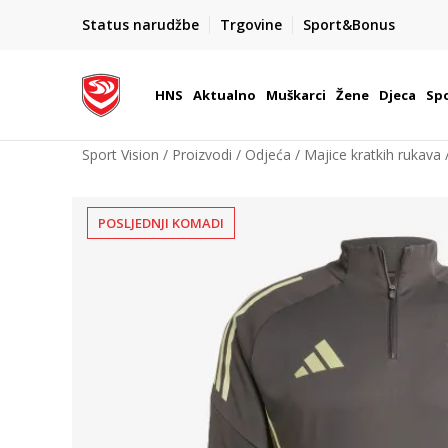
BOX NOW
Status narudžbe
Trgovine
Sport&Bonus
Dostava 1,50 €
| Više od 800 paketomata u Hrvatsko
HNS
Aktualno
Muškarci
Žene
Djeca
Spo
Sport Vision
Proizvodi
Odjeća
Majice kratkih rukava
POSLJEDNJI KOMADI