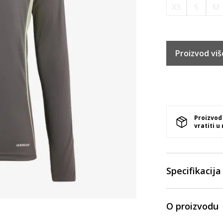
XS
S
M
Proizvod viš
Proizvod
vratiti u
Specifikacija
O proizvodu