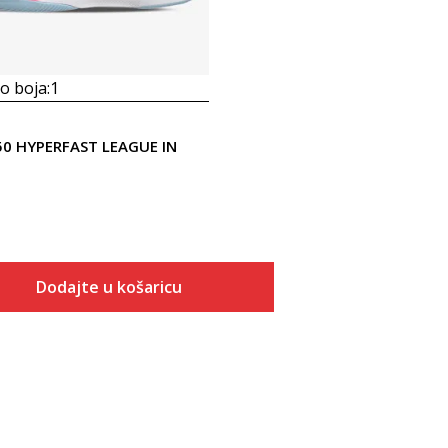
 boja:
1
50 HYPERFAST LEAGUE IN
Dodajte u košaricu
Veličina
Dodaj u košaricu
3-
4