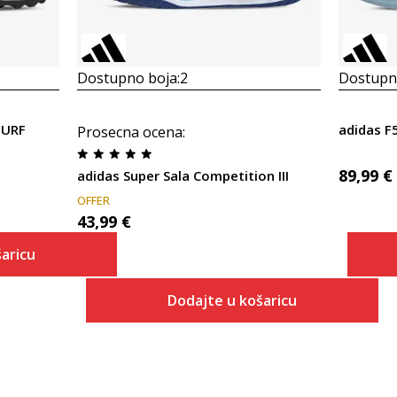
Dostupno boja:
2
Dostupno
TURF
adidas F
Prosecna ocena
:
89,99
€
adidas Super Sala Competition III
OFFER
43,99
€
aricu
Dodajte u košaricu
 košaricu
Veličina
Dodaj u košaricu
6