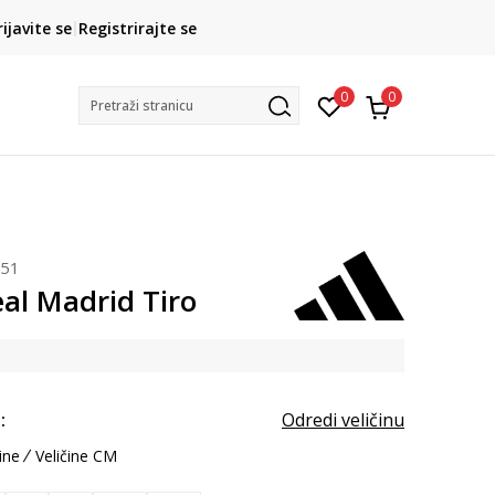
CLICK& COLLECT
rijavite se
Registrirajte se
besplatno preuzimanje u trgovini
0
0
Pretraži stranicu
051
eal Madrid Tiro
:
Odredi veličinu
ine
Veličine CM