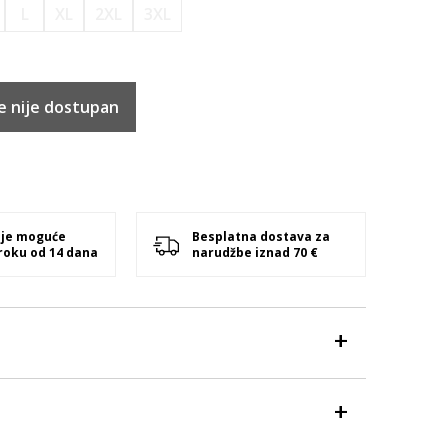
L
XL
2XL
3XL
e nije dostupan
 je moguće
Besplatna dostava za
 roku od 14 dana
narudžbe iznad 70 €