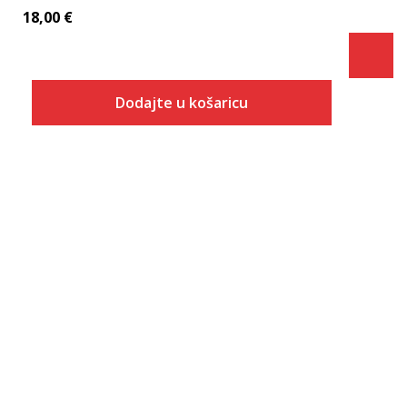
18,00
€
Dodajte u košaricu
Veličina
Dodaj u košaricu
XS
S
M
L
XL