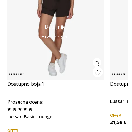
Detaljnije
Brzi pregled
Dostupno boja:
1
Dostupno
Lussari B
Prosecna ocena
:
OFFER
Lussari Basic Lounge
21,59
€
OFFER