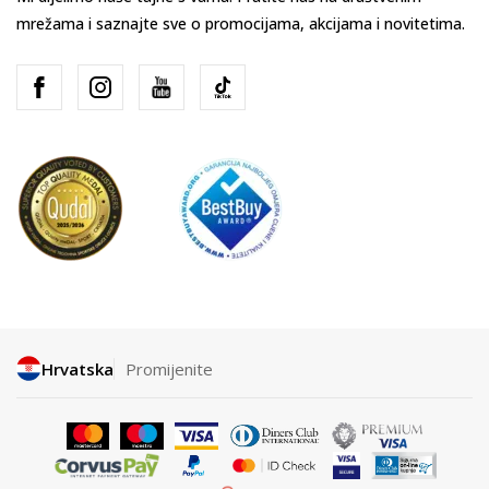
mrežama i saznajte sve o promocijama, akcijama i novitetima.
Hrvatska
Promijenite