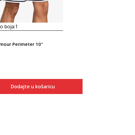
 boja:
1
mour Perimeter 10"
Dodajte u košaricu
Veličina
Dodaj u košaricu
SM
MD