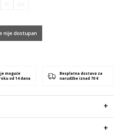
XL
2XL
e nije dostupan
 je moguće
Besplatna dostava za
 roku od 14 dana
narudžbe iznad 70 €