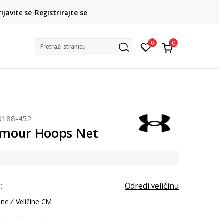
CLICK& COLLECT
rijavite se
Registrirajte se
besplatno preuzimanje u trgovini
0
0
Pretraži stranicu
0188-452
rmour Hoops Net
:
Odredi veličinu
ine
Veličine CM