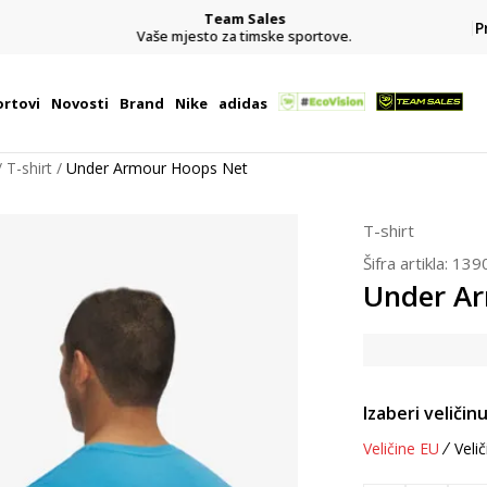
Team Sales
P
j
Vaše mjesto za timske sportove.
rtovi
Novosti
Brand
Nike
adidas
T-shirt
Under Armour Hoops Net
T-shirt
Šifra artikla:
139
Under A
Izaberi veličinu
Veličine EU
Velič