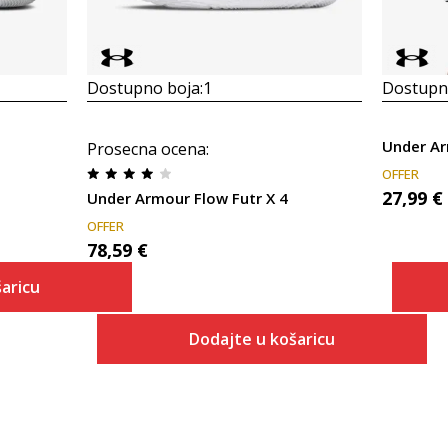
Dostupno boja:
1
Dostupno
Under Ar
Prosecna ocena
:
OFFER
27,99
€
Under Armour Flow Futr X 4
OFFER
78,59
€
aricu
Dodajte u košaricu
 košaricu
Veličina
Dodaj u košaricu
7.5