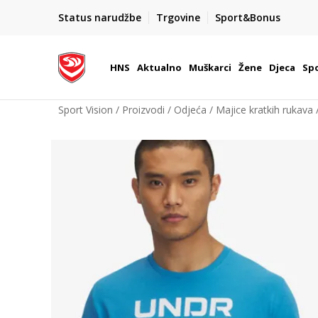
BOX NOW
Status narudžbe
Trgovine
Sport&Bonus
Dostava 1,50 €
| Više od 800 paketomata u Hrvatsko
HNS
Aktualno
Muškarci
Žene
Djeca
Spo
Sport Vision
Proizvodi
Odjeća
Majice kratkih rukava