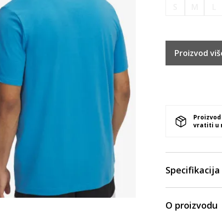
S
M
L
Proizvod viš
Proizvod
vratiti u
Specifikacija
O proizvodu