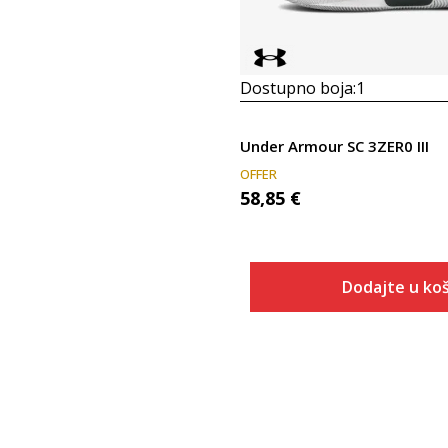
Dostupno boja:
1
Under Armour SC 3ZER0 III
OFFER
58,85
€
Dodajte u koš
Veličina
Dodaj u
ONESZ
42.5