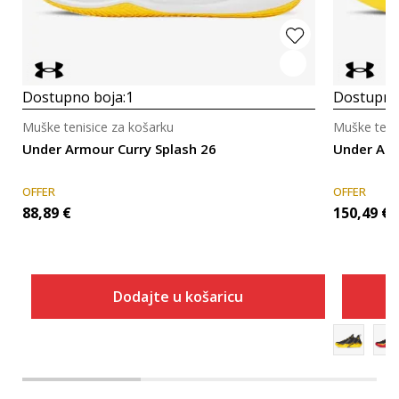
Dostupno boja:
1
Dostupno
Muške tenisice za košarku
Muške teni
Under Armour Curry Splash 26
Under Arm
OFFER
OFFER
88,89
€
150,49
€
Dodajte u košaricu