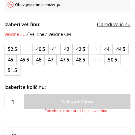
Obavijesti me o sniženju
Izaberi veličinu:
Odredi veličinu
Veličine EU
Veličine
Veličine CM
52.5
40
40.5
41
42
42.5
43
44
44.5
45
45.5
46
47
47.5
48.5
49.5
50.5
51.5
Izaberite količinu:
Dodaj u košaricu
Potrebno je odabrati željenu veličinu