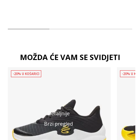
MOŽDA ĆE VAM SE SVIDJETI
-20% U KOŠARICI
-20% U KOŠ
Detaljnije
Brzi pregled