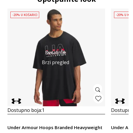
-20% U KOŠARICI
-20% U KOŠ
Detaljnije
Brzi pregled
Dostupno boja:
1
Dostupno
Under Armour Hoops Branded Heavyweight
Under Ar