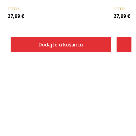
OFFER
OFFER
27,99
€
27,99
€
Dodajte u košaricu
Veličina
Dodaj u košaricu
SM
MD
LG
XL
2XL