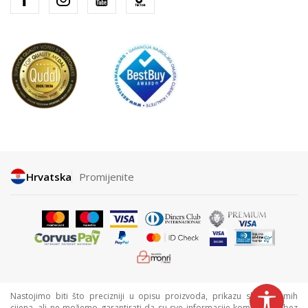
Hrvatska
Promijenite
Nastojimo biti što precizniji u opisu proizvoda, prikazu slika i samih
cijena, ali ne možemo garantirati da su sve informacije kompletne i bez