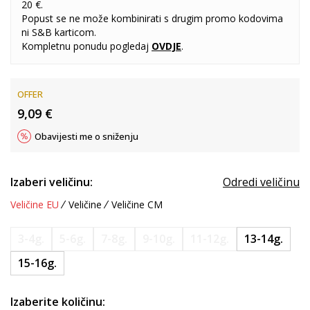
20 €.
Popust se ne može kombinirati s drugim promo kodovima
ni S&B karticom.
Kompletnu ponudu pogledaj
OVDJE
.
OFFER
9,09
€
Obavijesti me o sniženju
Izaberi veličinu:
Odredi veličinu
Veličine EU
Veličine
Veličine CM
3-4g.
5-6g.
7-8g.
9-10g.
11-12g.
13-14g.
15-16g.
Izaberite količinu: