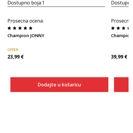
Dostupno boja:
1
Dostupno
Prosecna ocena
:
Prosecna
Champion JONNY
Champion
OFFER
23,99
€
39,99
€
Dodajte u košaricu
Veličina
Dodaj u košaricu
28
29