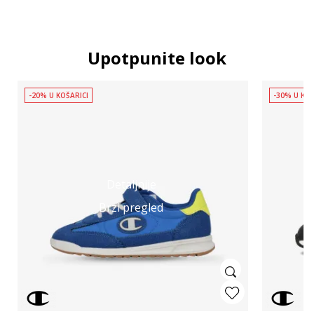
Upotpunite look
-20% U KOŠARICI
-30% U KOŠ
Detaljnije
Brzi pregled