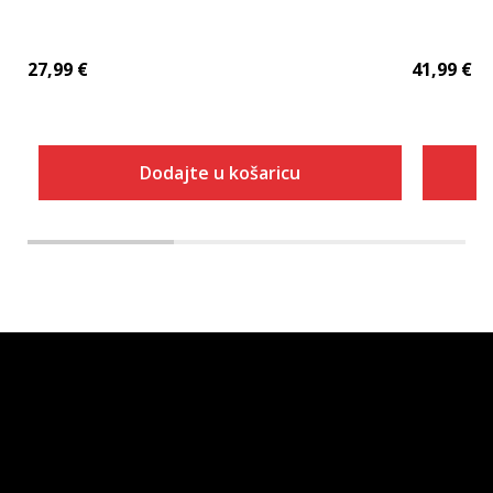
27,99
€
41,99
€
Dodajte u košaricu