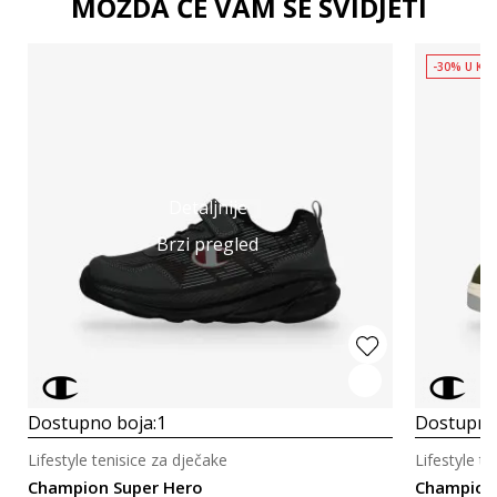
MOŽDA ĆE VAM SE SVIDJETI
-30% U KOŠ
Detaljnije
Brzi pregled
Dostupno boja:
1
Dostupno
Lifestyle tenisice za dječake
Lifestyle t
Champion Super Hero
Champion 