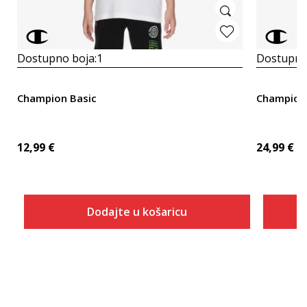
Dostupno boja:
1
Dostupno
Champion Basic
Champion 
12,99
€
24,99
€
Dodajte u košaricu
Veličina
Dodaj u košaricu
2XS
XS