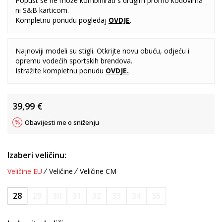
Popust se ne može kombinirati s drugim promo kodovima
ni S&B karticom.
Kompletnu ponudu pogledaj
OVDJE
.
Najnoviji modeli su stigli. Otkrijte novu obuću, odjeću i
opremu vodećih sportskih brendova.
Istražite kompletnu ponudu
OVDJE
.
39,99
€
Obavijesti me o sniženju
Izaberi veličinu:
Veličine EU
Veličine
Veličine CM
28
29
30
31
32
33
34
35