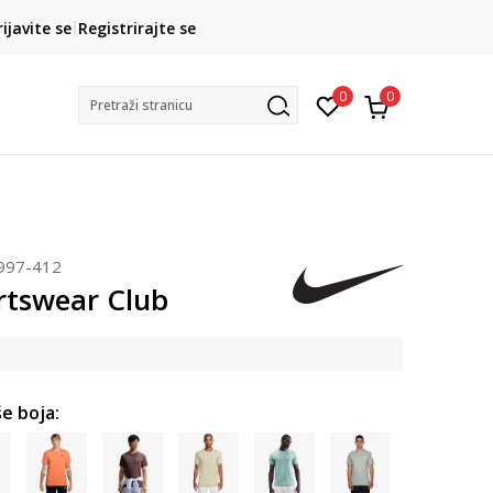
ROK ISPORUKE
rijavite se
Registrirajte se
3 do 5 radnih dana
0
0
Pretraži stranicu
997-412
rtswear Club
e boja: