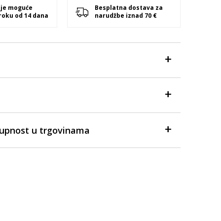
 je moguće
Besplatna dostava za
 roku od 14 dana
narudžbe iznad 70 €
tupnost u trgovinama