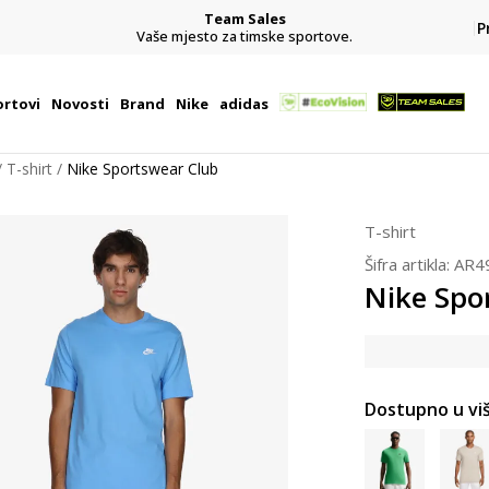
CLICK& COLLECT
P
ve.
besplatno preuzimanje u trgovini
rtovi
Novosti
Brand
Nike
adidas
T-shirt
Nike Sportswear Club
T-shirt
Šifra artikla:
AR4
Nike Spo
Dostupno u viš