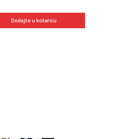
Dodajte u košaricu
Veličina
Dodaj u košaricu
XS
S
M
L
XL
2XL