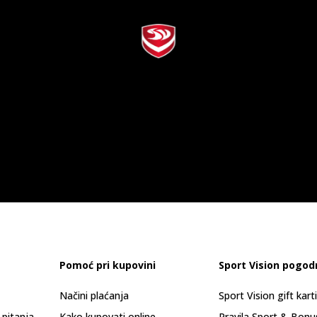
Pomoć pri kupovini
Sport Vision pogod
Načini plaćanja
Sport Vision gift kart
 pitanja
Kako kupovati online
Pravila Sport & Bonu