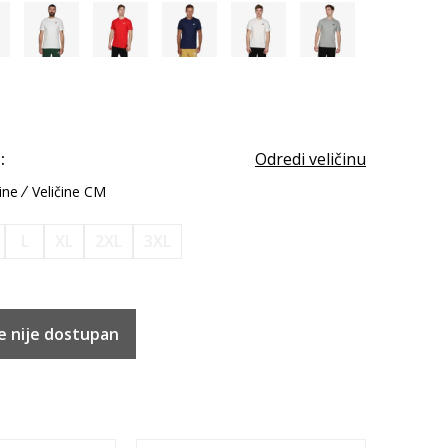
:
Odredi veličinu
ine
Veličine CM
L
XL
2XL
3XL
e nije dostupan