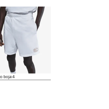
 boja:
4