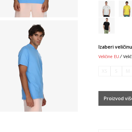
Izaberi veličinu
Veličine EU
Velič
XS
S
M
Proizvod viš