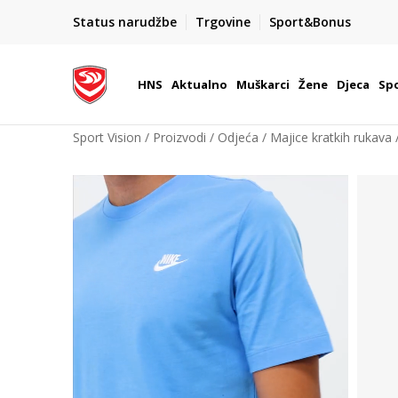
NOW
Team Sales
Status narudžbe
Trgovine
Sport&Bonus
 paketomata u Hrvatskoj
Vaše mjesto za timske sporto
HNS
Aktualno
Muškarci
Žene
Djeca
Spo
Sport Vision
Proizvodi
Odjeća
Majice kratkih rukava