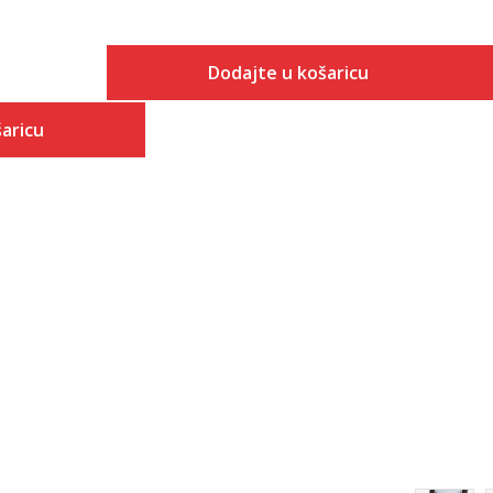
Dodajte u košaricu
Veličina
aricu
Dodaj u košaricu
6
 košaricu
6.5
7
7.5
8
8.5