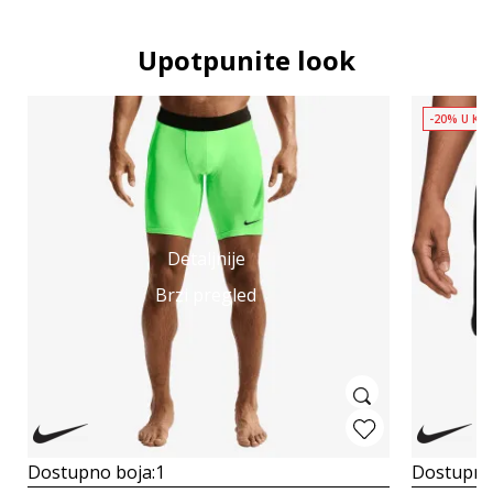
Upotpunite look
-20% U KOŠ
Detaljnije
Brzi pregled
Dostupno boja:
1
Dostupno