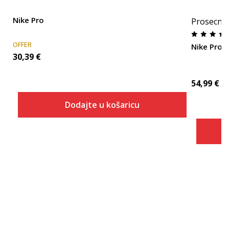
Nike Pro
Prosecna
OFFER
Nike Pro
30,39
€
54,99
€
Dodajte u košaricu
Veličina
Dodaj u košaricu
S
M
L
XL