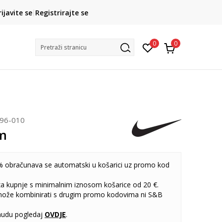
CLICK& COLLECT
rijavite se
Registrirajte se
besplatno preuzimanje u trgovini
0
0
Pretraži stranicu
996-010
m
 obračunava se automatski u košarici uz promo kod
 za kupnje s minimalnim iznosom košarice od 20 €.
može kombinirati s drugim promo kodovima ni S&B
udu pogledaj
OVDJE
.