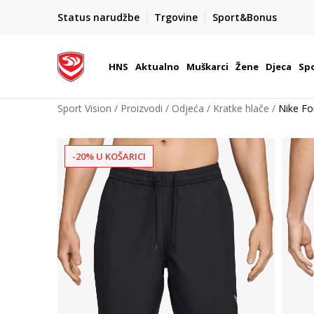
BOX NOW
Status narudžbe
Trgovine
Sport&Bonus
Dostava 1,50 €
| Više od 800 paketomata u Hrvatsko
HNS
Aktualno
Muškarci
Žene
Djeca
Spo
Sport Vision
Proizvodi
Odjeća
Kratke hlače
Nike F
-20% U KOŠARICI