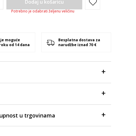
Dodaj u košaricu
Potrebno je odabrati željenu veličinu
 je moguće
Besplatna dostava za
 roku od 14 dana
narudžbe iznad 70 €
tupnost u trgovinama