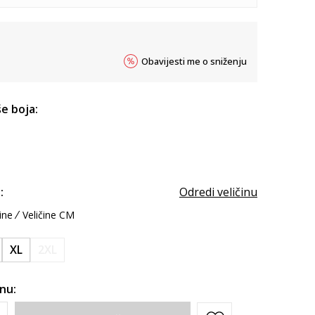
Obavijesti me o sniženju
e boja:
:
Odredi veličinu
ine
Veličine CM
XL
2XL
inu: