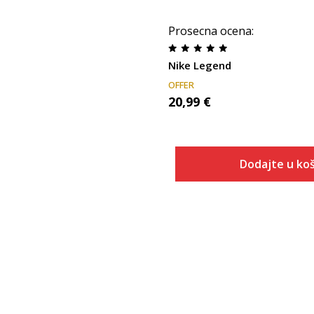
Prosecna ocena
:
Nike Legend
OFFER
20,99
€
Dodajte u koš
Veličina
Dodaj u
S
M
L