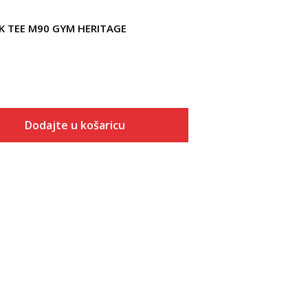
NK TEE M90 GYM HERITAGE
Dodajte u košaricu
Veličina
Dodaj u košaricu
S
M
L
XL