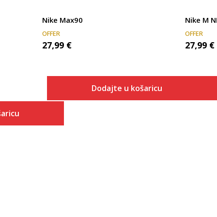
Nike Max90
Nike M 
OFFER
OFFER
27,99
€
27,99
€
Dodajte u košaricu
Veličina
aricu
Dodaj u košaricu
S
 košaricu
M
L
XL