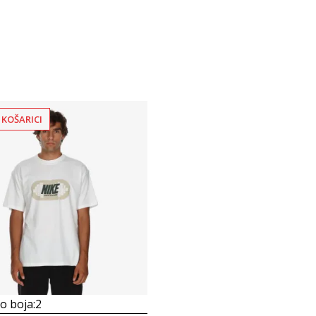
 KOŠARICI
 boja:
2