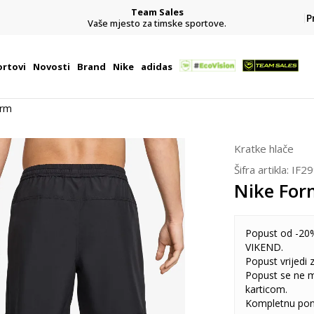
Team Sales
P
j
Vaše mjesto za timske sportove.
rtovi
Novosti
Brand
Nike
adidas
orm
Kratke hlače
Šifra artikla:
IF2
Nike For
Popust od -20%
VIKEND.
Popust vrijedi
Popust se ne 
karticom.
Kompletnu pon