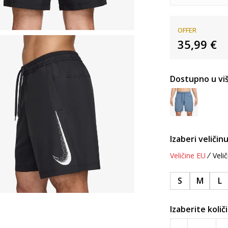
OFFER
35,99
€
Dostupno u viš
Izaberi veličinu
Veličine EU
Velič
S
M
L
Izaberite količ