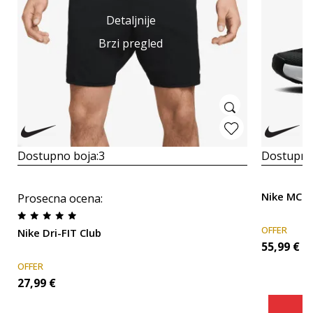
Detaljnije
Brzi pregled
Dostupno boja:
3
Dostupno
Nike MC T
Prosecna ocena
:
OFFER
Nike Dri-FIT Club
55,99
€
OFFER
27,99
€