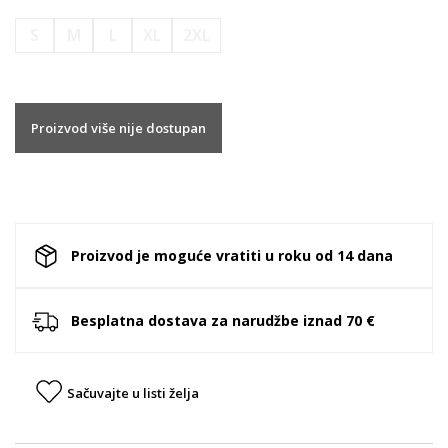
S
M
L
XL
2XL
Proizvod više nije dostupan
Proizvod je moguće vratiti u roku od 14 dana
Besplatna dostava za narudžbe iznad 70 €
Sačuvajte u listi želja