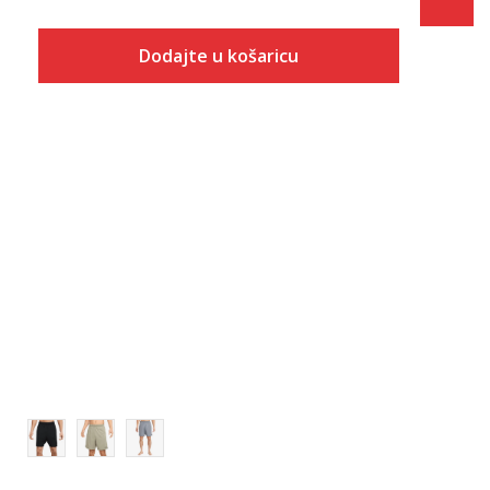
Dodajte u košaricu
Veličina
Dodaj u košaricu
S
M
L
XL
2XL