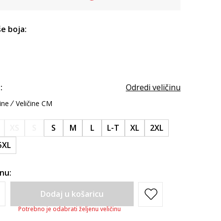
e boja:
:
Odredi veličinu
ine
Veličine CM
XS
S
S
M
L
L-T
XL
2XL
5XL
inu:
Dodaj u košaricu
Potrebno je odabrati željenu veličinu