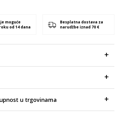
 je moguće
Besplatna dostava za
 roku od 14 dana
narudžbe iznad 70 €
tupnost u trgovinama