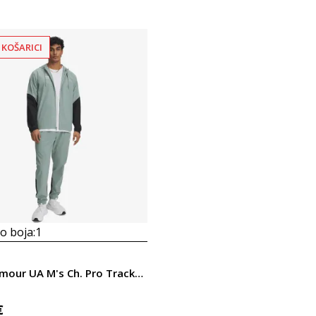
 KOŠARICI
 boja:
1
Under Armour UA M's Ch. Pro Tracksuit
€