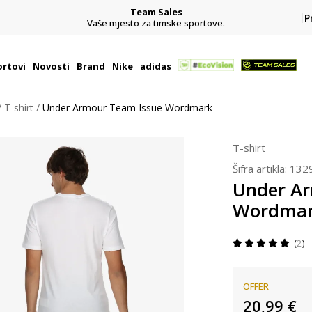
Team Sales
P
j
Vaše mjesto za timske sportove.
rtovi
Novosti
Brand
Nike
adidas
T-shirt
Under Armour Team Issue Wordmark
T-shirt
Šifra artikla:
132
Under Ar
Wordma
2
OFFER
20,99
€