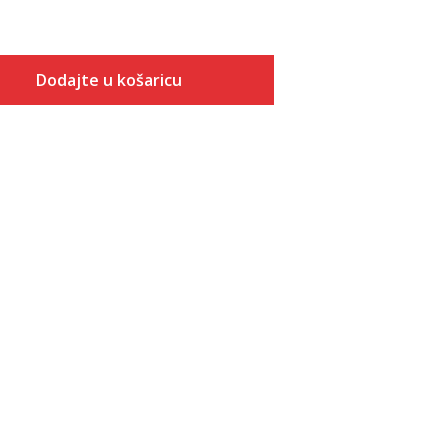
Dodajte u košaricu
Veličina
Dodaj u košaricu
SM
MD
LG
XL
2XL