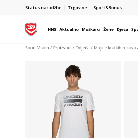
BOX NOW
Status narudžbe
Trgovine
Sport&Bonus
Dostava 1,50 €
| Više od 800 paketomata u Hrvatsko
HNS
Aktualno
Muškarci
Žene
Djeca
Spo
Sport Vision
Proizvodi
Odjeća
Majice kratkih rukava