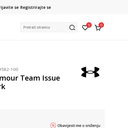
CLICK& COLLECT
rijavite se
Registrirajte se
besplatno preuzimanje u trgovini
0
0
Pretraži stranicu
9582-100
mour Team Issue
rk
Obavijesti me o sniženju