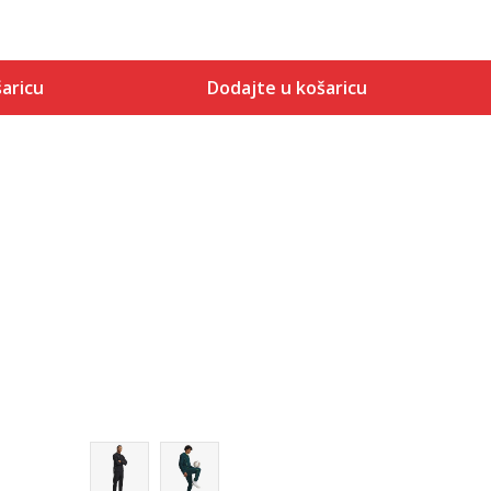
aricu
Dodajte u košaricu
Veličina
 košaricu
Dodaj u košaricu
SM
MD
LG
XL
2XL