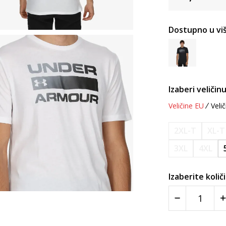
Dostupno u viš
Izaberi veličinu
Veličine EU
Velič
2XL-T
XL-T
3XL
4XL
Izaberite količ