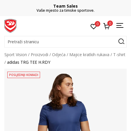
Team Sales
Vaše mjesto za timske sportove.
0
0
Pretraži stranicu
Sport Vision
Proizvodi
Odjeća
Majice kratkih rukava
T-shirt
adidas TRG TEE H.RDY
POSLJEDNJI KOMADI