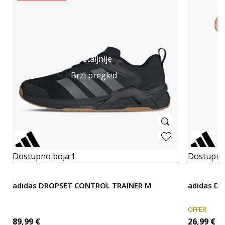
Detaljnije
Brzi pregled
Dostupno boja:
1
Dostupno
adidas DROPSET CONTROL TRAINER M
adidas De
OFFER
89,99
€
26,99
€